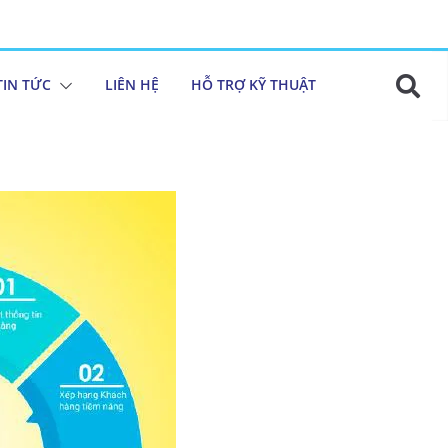
TIN TỨC
LIÊN HỆ
HỖ TRỢ KỸ THUẬT