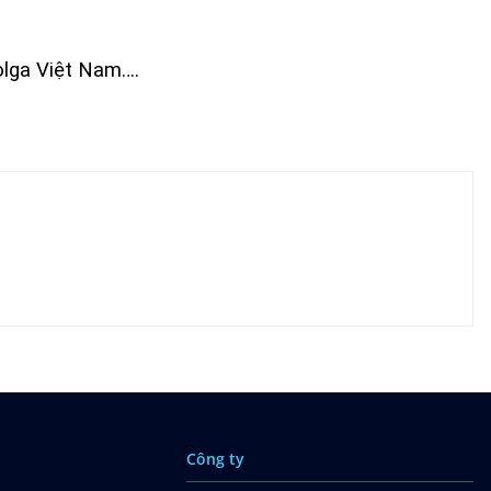
olga Việt Nam….
Công ty