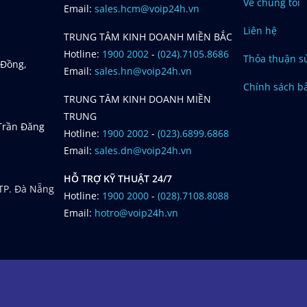
Về chúng tôi
Email:
sales.hcm@voip24h.vn
Liên hệ
TRUNG TÂM KINH DOANH MIỀN BẮC
Hotline:
1900 2002
-
(024).7105.8686
Thỏa thuận s
 Đồng,
Email:
sales.hn@voip24h.vn
Chính sách b
TRUNG TÂM KINH DOANH MIỀN
TRUNG
 Trần Đăng
Hotline:
1900 2002
-
(023).6899.6868
Email:
sales.dn@voip24h.vn
HỖ TRỢ KỸ THUẬT 24/7
 TP. Đà Nẵng
Hotline:
1900 2000
-
(028).7108.8088
Email:
hotro@voip24h.vn