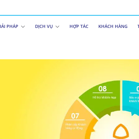
IẢI PHÁP
DỊCH VỤ
HỢP TÁC
KHÁCH HÀNG