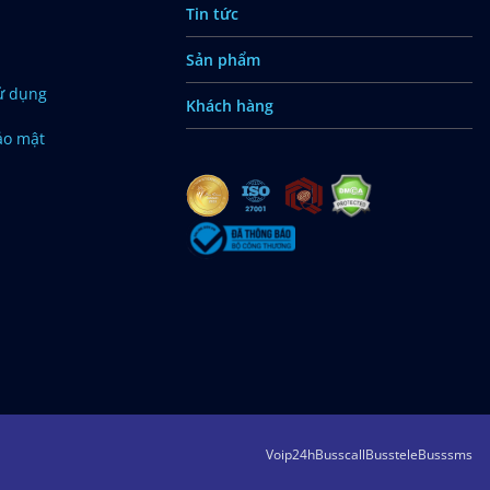
Tin tức
Sản phẩm
ử dụng
Khách hàng
ảo mật
Voip24h
Busscall
Busstele
Busssms