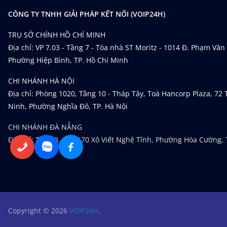
CÔNG TY TNHH GIẢI PHÁP KẾT NỐI (VOIP24H)
TRỤ SỞ CHÍNH HỒ CHÍ MINH
Địa chỉ: VP 7.03 - Tầng 7 - Tòa nhà ST Moritz - 1014 Đ. Phạm Văn
Phường Hiệp Bình, TP. Hồ Chí Minh
CHI NHÁNH HÀ NỘI
Địa chỉ: Phòng 1020, Tầng 10 - Tháp Tây, Toà Hancorp Plaza, 72
Ninh, Phường Nghĩa Đô, TP. Hà Nội
CHI NHÁNH ĐÀ NẴNG
Địa chỉ: Tầng 3, 168-170 Xô Viết Nghệ Tĩnh, Phường Hòa Cường,
Copyright © 2026
VOIP24H
.