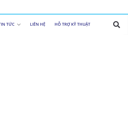
TIN TỨC
LIÊN HỆ
HỖ TRỢ KỸ THUẬT