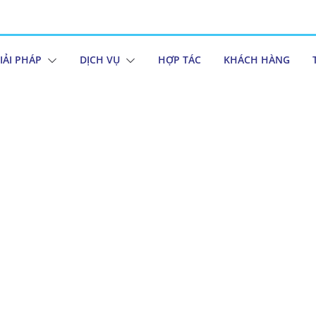
IẢI PHÁP
DỊCH VỤ
HỢP TÁC
KHÁCH HÀNG