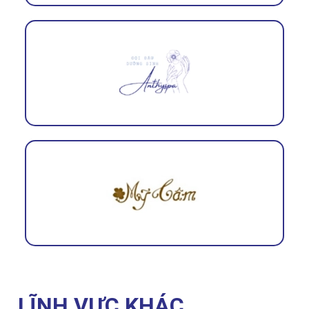
LĨNH VỰC KHÁC