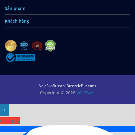
Sản phẩm
Khách hàng
Voip24h
Busscall
Busstele
Busssms
Copyright © 2026
VOIP24H
.
+
Gọi ngay