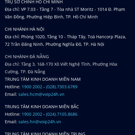
TRỤ SỞ CHÍNH HỒ CHÍ MINH
Địa chỉ: VP 7.03 - Tầng 7 - Tòa nhà ST Moritz - 1014 Đ. Phạm
Văn Đồng, Phường Hiệp Bình, TP. Hồ Chí Minh
CHI NHÁNH HÀ NỘI
Địa chỉ: Phòng 1020, Tầng 10 - Tháp Tây, Toà Hancorp Plaza,
72 Trần Đăng Ninh, Phường Nghĩa Đô, TP. Hà Nội
CHI NHÁNH ĐÀ NẴNG
Địa chỉ: Tầng 3, 168-170 Xô Viết Nghệ Tĩnh, Phường Hòa
Cường, TP. Đà Nẵng
TRUNG TÂM KINH DOANH MIỀN NAM
Hotline:
1900 2002
-
(028).7303.6789
Email:
sales.hcm@voip24h.vn
TRUNG TÂM KINH DOANH MIỀN BẮC
Hotline:
1900 2002
-
(024).7105.8686
Email:
sales.hn@voip24h.vn
TRUNG TÂM KINH DOANH MIỀN TRUNG