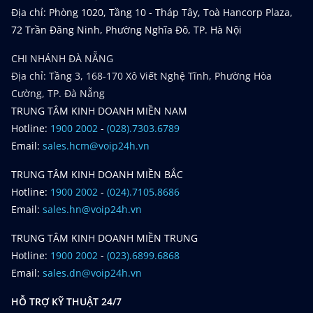
Địa chỉ: Phòng 1020, Tầng 10 - Tháp Tây, Toà Hancorp Plaza,
72 Trần Đăng Ninh, Phường Nghĩa Đô, TP. Hà Nội
CHI NHÁNH ĐÀ NẴNG
Địa chỉ: Tầng 3, 168-170 Xô Viết Nghệ Tĩnh, Phường Hòa
Cường, TP. Đà Nẵng
TRUNG TÂM KINH DOANH MIỀN NAM
Hotline:
1900 2002
-
(028).7303.6789
Email:
sales.hcm@voip24h.vn
TRUNG TÂM KINH DOANH MIỀN BẮC
Hotline:
1900 2002
-
(024).7105.8686
Email:
sales.hn@voip24h.vn
TRUNG TÂM KINH DOANH MIỀN TRUNG
Hotline:
1900 2002
-
(023).6899.6868
Email:
sales.dn@voip24h.vn
HỖ TRỢ KỸ THUẬT 24/7