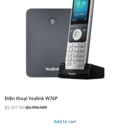
Điện thoại Yealink W76P
₫
2,507,500
₫
2,950,000
Add to cart