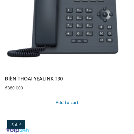
ĐIỆN THOẠI YEALINK T30
₫
880,000
Add to cart
Sale!