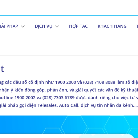
IẢI PHÁP
DỊCH VỤ
HỢP TÁC
KHÁCH HÀNG
t
 các đầu số cố định như 1900 2000 và (028) 7108 8088 làm số điệ
nhận ý kiến đóng góp, phản ánh, và giải quyết các vấn đề kỹ thuậ
hotline 1900 2002 và (028) 7303 6789 được dành riêng cho việc tư
iải pháp gọi điện Telesales, Auto Call, dịch vụ tin nhắn đa kênh,…