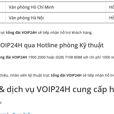
Văn phòng Hồ Chí Minh
Hỗ
Văn phòng Hà Nội
Hỗ
trực
tổng đài VOIP24H
sẽ tiếp nhận hỗ trợ khách hàng.
 VOIP24H qua Hotline phòng Kỹ thuật
ng đài VOIP24H
1900 2000 hoặc (028) 7108 8088 với chi phí 1000 v
thiệu, nhân viên kỹ thuật trực
tổng đài VOIP24H
sẽ tiếp nhận hỗ tr
 & dịch vụ VOIP24H cung cấp 
p: