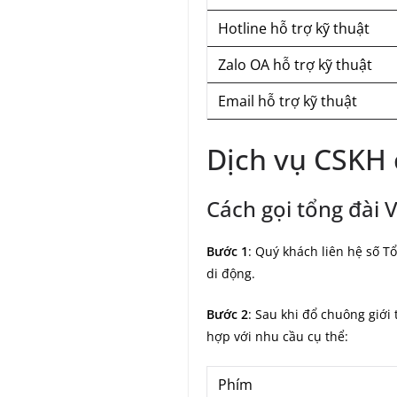
Hotline hỗ trợ kỹ thuật
Zalo OA hỗ trợ kỹ thuật
Email hỗ trợ kỹ thuật
Dịch vụ CSKH 
Cách gọi tổng đài
Bước 1
: Quý khách liên hệ số T
di động.
Bước 2
: Sau khi đổ chuông giới
hợp với nhu cầu cụ thể:
Phím