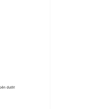
bên dưới!