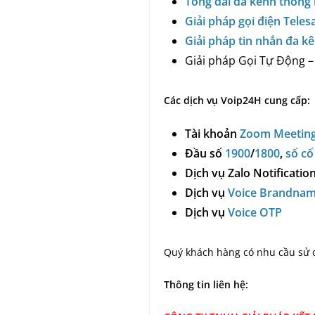
Tổng đài đa kênh thông 
Giải pháp gọi điện Teles
Giải pháp tin nhắn đa 
Giải pháp Gọi Tự Động – 
Các dịch vụ Voip24H cung cấp:
Tài khoản
Zoom Meetin
Đầu số
1900
/
1800
,
số cố
Dịch vụ Zalo Notificatio
Dịch vụ
Voice Brandna
Dịch vụ
Voice OTP
Quý khách hàng có nhu cầu sử d
Thông tin liên hệ: