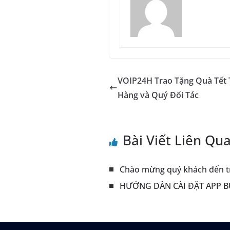
VOIP24H Trao Tặng Quà Tết
Hàng và Quý Đối Tác
Bài Viết Liên Qu
Chào mừng quý khách đến t
HƯỚNG DẪN CÀI ĐẶT APP B