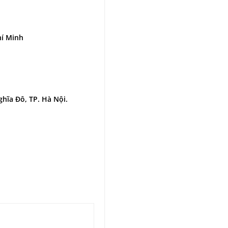
hí Minh
hĩa Đô, TP. Hà Nội.