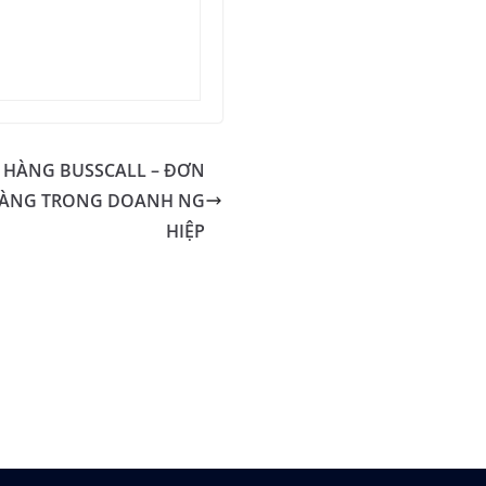
 HÀNG BUSSCALL – ĐƠN
HÀNG TRONG DOANH NG
HIỆP