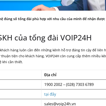
n hệ đúng số tổng đài phù hợp với nhu cầu của mình để nhận được
SKH của tổng đài VOIP24H
 khách hàng luôn cần đến những kênh hỗ trợ đáng tin cậy để liên h
 thuận tiện cho khách hàng, VOIP24H còn cung cấp thêm nhiều kê
 khi cần thiết.
Địa chỉ
1900 2002 – (028) 7303 6789
tại đây
sales@voip24h.vn