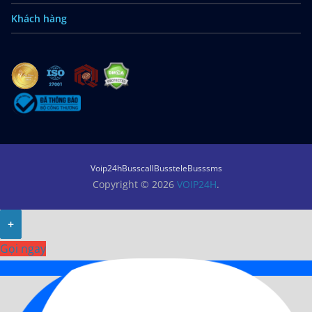
Khách hàng
Voip24h
Busscall
Busstele
Busssms
Copyright © 2026
VOIP24H
.
+
Gọi ngay