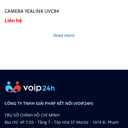
CAMERA YEALINK UVC84
Liên hệ
Read more
CÔNG TY TNHH GIẢI PHÁP KẾT NỐI (VOIP24H)
TRỤ SỞ CHÍNH HỒ CHÍ MINH
Địa chỉ: VP 7.03 - Tầng 7 - Tòa nhà ST Moritz - 1014 Đ. Phạm