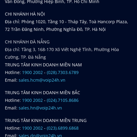
Văn Đồng, Phường Hiệp Bình, TP. Hồ Chí Minh
CHI NHÁNH HÀ NỘI
Địa chỉ: Phòng 1020, Tầng 10 - Tháp Tây, Toà Hancorp Plaza,
72 Trần Đăng Ninh, Phường Nghĩa Đô, TP. Hà Nội
CHI NHÁNH ĐÀ NẴNG
Địa chỉ: Tầng 3, 168-170 Xô Viết Nghệ Tĩnh, Phường Hòa
Cường, TP. Đà Nẵng
TRUNG TÂM KINH DOANH MIỀN NAM
Hotline:
1900 2002
-
(028).7303.6789
Email:
sales.hcm@voip24h.vn
TRUNG TÂM KINH DOANH MIỀN BẮC
Hotline:
1900 2002
-
(024).7105.8686
Email:
sales.hn@voip24h.vn
TRUNG TÂM KINH DOANH MIỀN TRUNG
Hotline:
1900 2002
-
(023).6899.6868
Email:
sales.dn@voip24h.vn