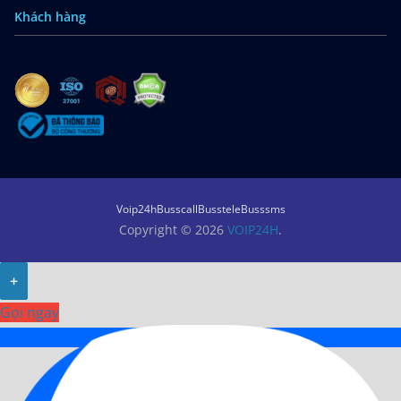
Khách hàng
Voip24h
Busscall
Busstele
Busssms
Copyright © 2026
VOIP24H
.
+
Gọi ngay