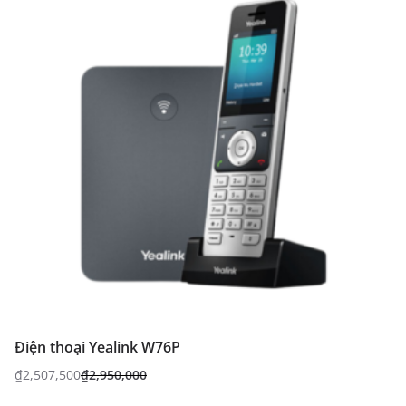
Điện thoại Yealink W76P
₫
2,507,500
₫
2,950,000