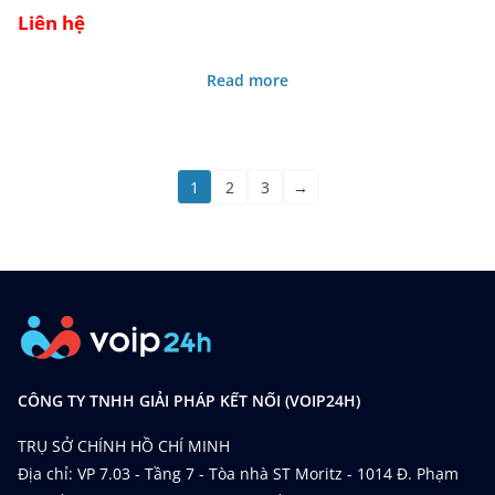
Liên hệ
Read more
1
2
3
→
CÔNG TY TNHH GIẢI PHÁP KẾT NỐI (VOIP24H)
TRỤ SỞ CHÍNH HỒ CHÍ MINH
Địa chỉ: VP 7.03 - Tầng 7 - Tòa nhà ST Moritz - 1014 Đ. Phạm