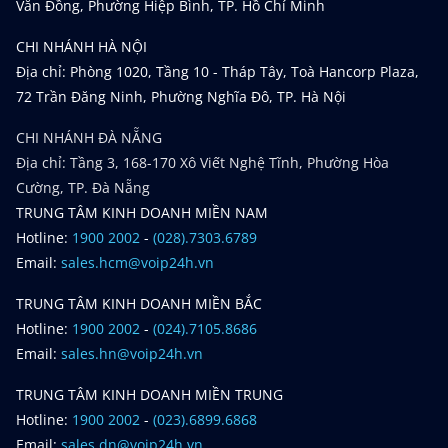
Văn Đồng, Phường Hiệp Bình, TP. Hồ Chí Minh
CHI NHÁNH HÀ NỘI
Địa chỉ: Phòng 1020, Tầng 10 - Tháp Tây, Toà Hancorp Plaza,
72 Trần Đăng Ninh, Phường Nghĩa Đô, TP. Hà Nội
CHI NHÁNH ĐÀ NẴNG
Địa chỉ: Tầng 3, 168-170 Xô Viết Nghệ Tĩnh, Phường Hòa
Cường, TP. Đà Nẵng
TRUNG TÂM KINH DOANH MIỀN NAM
Hotline:
1900 2002
-
(028).7303.6789
Email:
sales.hcm@voip24h.vn
TRUNG TÂM KINH DOANH MIỀN BẮC
Hotline:
1900 2002
-
(024).7105.8686
Email:
sales.hn@voip24h.vn
TRUNG TÂM KINH DOANH MIỀN TRUNG
Hotline:
1900 2002
-
(023).6899.6868
Email:
sales.dn@voip24h.vn