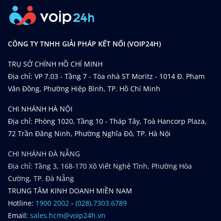
CÔNG TY TNHH GIẢI PHÁP KẾT NỐI (VOIP24H)
TRỤ SỞ CHÍNH HỒ CHÍ MINH
Địa chỉ: VP 7.03 - Tầng 7 - Tòa nhà ST Moritz - 1014 Đ. Phạm
Văn Đồng, Phường Hiệp Bình, TP. Hồ Chí Minh
CHI NHÁNH HÀ NỘI
Địa chỉ: Phòng 1020, Tầng 10 - Tháp Tây, Toà Hancorp Plaza,
72 Trần Đăng Ninh, Phường Nghĩa Đô, TP. Hà Nội
CHI NHÁNH ĐÀ NẴNG
Địa chỉ: Tầng 3, 168-170 Xô Viết Nghệ Tĩnh, Phường Hòa
Cường, TP. Đà Nẵng
TRUNG TÂM KINH DOANH MIỀN NAM
Hotline:
1900 2002
-
(028).7303.6789
Email:
sales.hcm@voip24h.vn