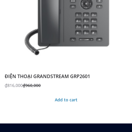
ĐIỆN THOẠI GRANDSTREAM GRP2601
₫
816,000
₫
960,000
Add to cart