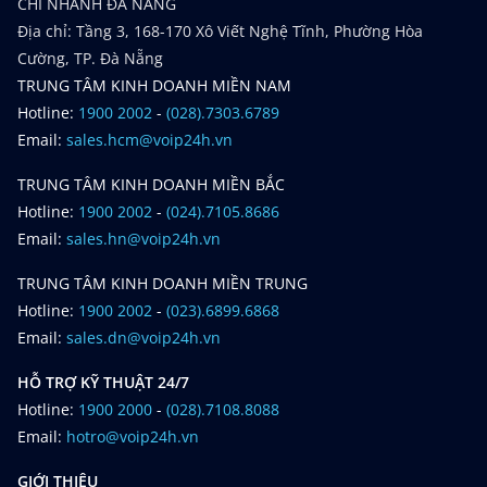
CHI NHÁNH ĐÀ NẴNG
Địa chỉ: Tầng 3, 168-170 Xô Viết Nghệ Tĩnh, Phường Hòa
Cường, TP. Đà Nẵng
TRUNG TÂM KINH DOANH MIỀN NAM
Hotline:
1900 2002
-
(028).7303.6789
Email:
sales.hcm@voip24h.vn
TRUNG TÂM KINH DOANH MIỀN BẮC
Hotline:
1900 2002
-
(024).7105.8686
Email:
sales.hn@voip24h.vn
TRUNG TÂM KINH DOANH MIỀN TRUNG
Hotline:
1900 2002
-
(023).6899.6868
Email:
sales.dn@voip24h.vn
HỖ TRỢ KỸ THUẬT 24/7
Hotline:
1900 2000
-
(028).7108.8088
Email:
hotro@voip24h.vn
GIỚI THIỆU