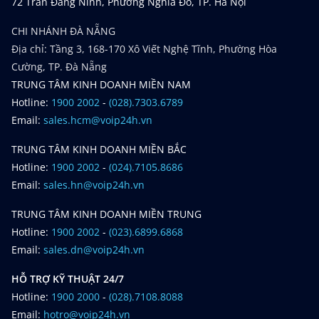
72 Trần Đăng Ninh, Phường Nghĩa Đô, TP. Hà Nội
CHI NHÁNH ĐÀ NẴNG
Địa chỉ: Tầng 3, 168-170 Xô Viết Nghệ Tĩnh, Phường Hòa
Cường, TP. Đà Nẵng
TRUNG TÂM KINH DOANH MIỀN NAM
Hotline:
1900 2002
-
(028).7303.6789
Email:
sales.hcm@voip24h.vn
TRUNG TÂM KINH DOANH MIỀN BẮC
Hotline:
1900 2002
-
(024).7105.8686
Email:
sales.hn@voip24h.vn
TRUNG TÂM KINH DOANH MIỀN TRUNG
Hotline:
1900 2002
-
(023).6899.6868
Email:
sales.dn@voip24h.vn
HỖ TRỢ KỸ THUẬT 24/7
Hotline:
1900 2000
-
(028).7108.8088
Email:
hotro@voip24h.vn