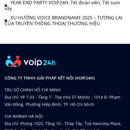
YEAR END PARTY VOIP24H: Tết đoàn viên, Tết sum
vầy
XU HƯỚNG VOICE BRANDNAME 2025 – TƯƠNG LAI
CỦA TRUYỀN THÔNG THOẠI THƯƠNG HIỆU
CÔNG TY TNHH GIẢI PHÁP KẾT NỐI (VOIP24H)
TRỤ SỞ CHÍNH HỒ CHÍ MINH
Địa chỉ: VP 7.03 - Tầng 7 - Tòa nhà ST Moritz - 1014 Đ. Phạm
Văn Đồng, Phường Hiệp Bình, TP. Hồ Chí Minh
CHI NHÁNH HÀ NỘI
Địa chỉ: Phòng 1020, Tầng 10 - Tháp Tây, Toà Hancorp Plaza,