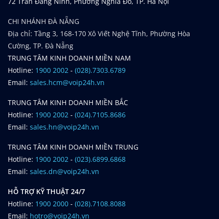
72 Trần Đăng Ninh, Phường Nghĩa Đô, TP. Hà Nội
CHI NHÁNH ĐÀ NẴNG
Địa chỉ: Tầng 3, 168-170 Xô Viết Nghệ Tĩnh, Phường Hòa
Cường, TP. Đà Nẵng
TRUNG TÂM KINH DOANH MIỀN NAM
Hotline:
1900 2002
-
(028).7303.6789
Email:
sales.hcm@voip24h.vn
TRUNG TÂM KINH DOANH MIỀN BẮC
Hotline:
1900 2002
-
(024).7105.8686
Email:
sales.hn@voip24h.vn
TRUNG TÂM KINH DOANH MIỀN TRUNG
Hotline:
1900 2002
-
(023).6899.6868
Email:
sales.dn@voip24h.vn
HỖ TRỢ KỸ THUẬT 24/7
Hotline:
1900 2000
-
(028).7108.8088
Email:
hotro@voip24h.vn