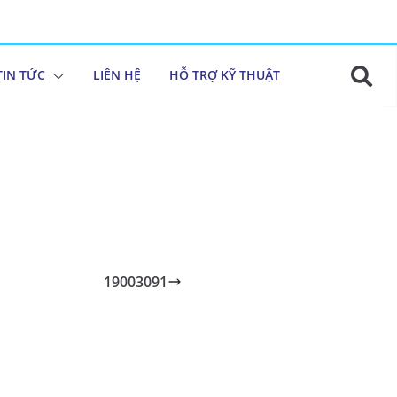
TIN TỨC
LIÊN HỆ
HỖ TRỢ KỸ THUẬT
19003091