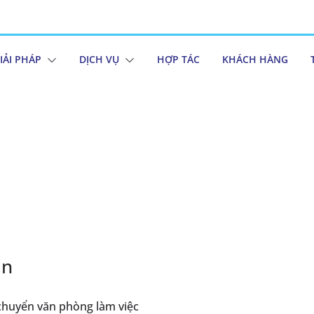
IẢI PHÁP
DỊCH VỤ
HỢP TÁC
KHÁCH HÀNG
an
huyển văn phòng làm việc