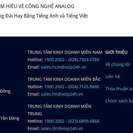
TÌM HIỂU VỀ CÔNG NGHỆ ANALOG
g Đài Hay Bằng Tiếng Anh và Tiếng Việt
TRUNG TÂM KINH DOANH MIỀN NAM
GIỚI THIỆU
Hotline:
1900 2002
-
(028).7303.6789
Về chúng tôi
Email:
sales.hcm@voip24h.vn
Liên hệ
TRUNG TÂM KINH DOANH MIỀN BẮC
Hotline:
1900 2002
-
(024).7105.8686
Thỏa thuận s
 Đồng,
Email:
sales.hn@voip24h.vn
Chính sách b
TRUNG TÂM KINH DOANH MIỀN
TRUNG
 Trần Đăng
Hotline:
1900 2002
-
(023).6899.6868
Email:
sales.dn@voip24h.vn