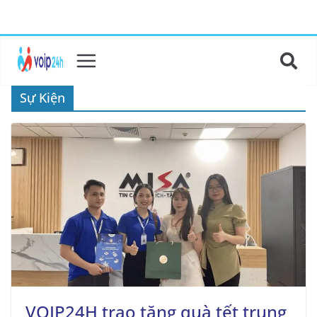
Sự Kiện
VOIP24H trao tặng quà tết trung