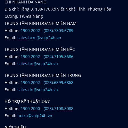
CHI NHÁNH ĐÀ NẴNG
Địa chỉ: Tầng 3, 168-170 Xô Viết Nghệ Tĩnh, Phường Hòa
Cường, TP. Đà Nẵng
TRUNG TÂM KINH DOANH MIỀN NAM
Hotline:
1900 2002
-
(028).7303.6789
Email:
sales.hcm@voip24h.vn
TRUNG TÂM KINH DOANH MIỀN BẮC
Hotline:
1900 2002
-
(024).7105.8686
Email:
sales.hn@voip24h.vn
TRUNG TÂM KINH DOANH MIỀN TRUNG
Hotline:
1900 2002
-
(023).6899.6868
Email:
sales.dn@voip24h.vn
HỖ TRỢ KỸ THUẬT 24/7
Hotline:
1900 2000
-
(028).7108.8088
Email:
hotro@voip24h.vn
GIỚI THIỆU