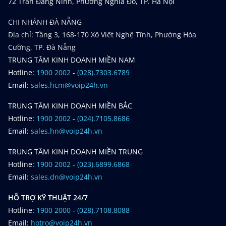
72 Trần Đăng Ninh, Phường Nghĩa Đô, TP. Hà Nội
CHI NHÁNH ĐÀ NẴNG
Địa chỉ: Tầng 3, 168-170 Xô Viết Nghệ Tĩnh, Phường Hòa
Cường, TP. Đà Nẵng
TRUNG TÂM KINH DOANH MIỀN NAM
Hotline:
1900 2002
-
(028).7303.6789
Email:
sales.hcm@voip24h.vn
TRUNG TÂM KINH DOANH MIỀN BẮC
Hotline:
1900 2002
-
(024).7105.8686
Email:
sales.hn@voip24h.vn
TRUNG TÂM KINH DOANH MIỀN TRUNG
Hotline:
1900 2002
-
(023).6899.6868
Email:
sales.dn@voip24h.vn
HỖ TRỢ KỸ THUẬT 24/7
Hotline:
1900 2000
-
(028).7108.8088
Email:
hotro@voip24h.vn