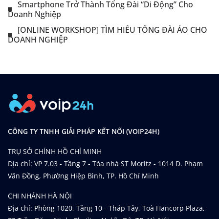
Smartphone Trở Thành Tổng Đài “Di Động” Cho
Doanh Nghiệp
[ONLINE WORKSHOP] TÌM HIỂU TỔNG ĐÀI ẢO CHO
DOANH NGHIỆP
CÔNG TY TNHH GIẢI PHÁP KẾT NỐI (VOIP24H)
TRỤ SỞ CHÍNH HỒ CHÍ MINH
Địa chỉ: VP 7.03 - Tầng 7 - Tòa nhà ST Moritz - 1014 Đ. Phạm
Văn Đồng, Phường Hiệp Bình, TP. Hồ Chí Minh
CHI NHÁNH HÀ NỘI
Địa chỉ: Phòng 1020, Tầng 10 - Tháp Tây, Toà Hancorp Plaza,