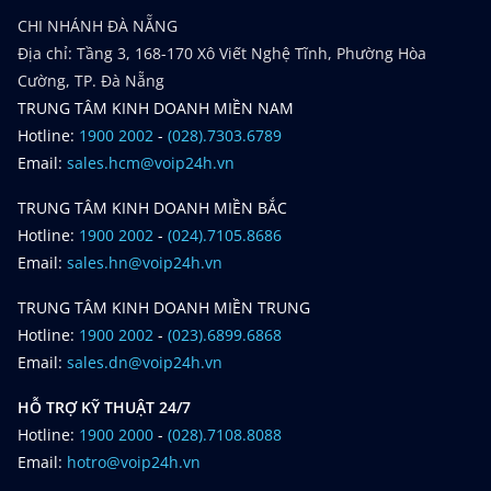
CHI NHÁNH ĐÀ NẴNG
Địa chỉ: Tầng 3, 168-170 Xô Viết Nghệ Tĩnh, Phường Hòa
Cường, TP. Đà Nẵng
TRUNG TÂM KINH DOANH MIỀN NAM
Hotline:
1900 2002
-
(028).7303.6789
Email:
sales.hcm@voip24h.vn
TRUNG TÂM KINH DOANH MIỀN BẮC
Hotline:
1900 2002
-
(024).7105.8686
Email:
sales.hn@voip24h.vn
TRUNG TÂM KINH DOANH MIỀN TRUNG
Hotline:
1900 2002
-
(023).6899.6868
Email:
sales.dn@voip24h.vn
HỖ TRỢ KỸ THUẬT 24/7
Hotline:
1900 2000
-
(028).7108.8088
Email:
hotro@voip24h.vn