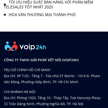
TỐI ƯU HIỆU SUẤT BÁN HÀNG VỚI PHẦN MỀM
TELESALES TỐT NHẤT 2025
HOA VĂN THƯƠNG MẠI THÀNH PHỐ
CÔNG TY TNHH GIẢI PHÁP KẾT NỐI (VOIP24H)
TRỤ SỞ CHÍNH HỒ CHÍ MINH
Địa chỉ: VP 7.03 - Tầng 7 - Tòa nhà ST Moritz - 1014 Đ. Phạm
Văn Đồng, Phường Hiệp Bình, TP. Hồ Chí Minh
CHI NHÁNH HÀ NỘI
Địa chỉ: Phòng 1020, Tầng 10 - Tháp Tây, Toà Hancorp Plaza,
72 Trần Đăng Ninh, Phường Nghĩa Đô, TP. Hà Nội