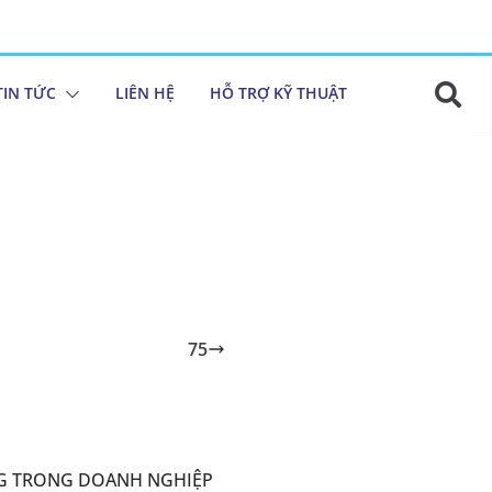
TIN TỨC
LIÊN HỆ
HỖ TRỢ KỸ THUẬT
75
NG TRONG DOANH NGHIỆP