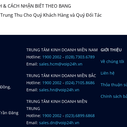
H & CÁCH NHẬN BIẾT THEO BANG
 Trung Thu Cho Quý Khách Hàng và Quý Đối Tác
TRUNG TÂM KINH DOANH MIỀN NAM
GIỚI THIỆU
Hotline:
1900 2002
-
(028).7303.6789
Về chúng tôi
Email:
sales.hcm@voip24h.vn
Liên hệ
TRUNG TÂM KINH DOANH MIỀN BẮC
Hotline:
1900 2002
-
(024).7105.8686
Thỏa thuận s
 Đồng,
Email:
sales.hn@voip24h.vn
Chính sách b
TRUNG TÂM KINH DOANH MIỀN
TRUNG
 Trần Đăng
Hotline:
1900 2002
-
(023).6899.6868
Email:
sales.dn@voip24h.vn