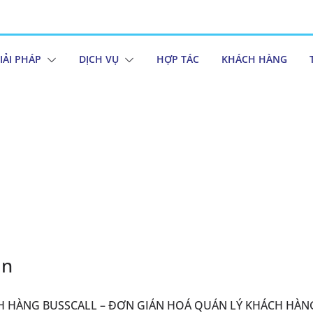
IẢI PHÁP
DỊCH VỤ
HỢP TÁC
KHÁCH HÀNG
an
H HÀNG BUSSCALL – ĐƠN GIẢN HOÁ QUẢN LÝ KHÁCH HÀ