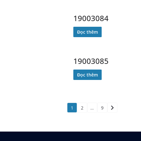
19003084
Đọc thêm
19003085
Đọc thêm
1
2
…
9