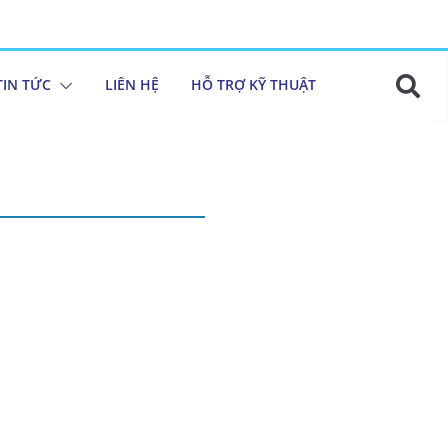
TIN TỨC
LIÊN HỆ
HỖ TRỢ KỸ THUẬT