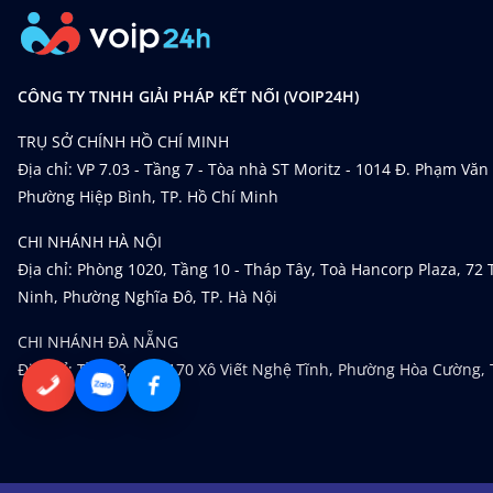
CÔNG TY TNHH GIẢI PHÁP KẾT NỐI (VOIP24H)
TRỤ SỞ CHÍNH HỒ CHÍ MINH
Địa chỉ: VP 7.03 - Tầng 7 - Tòa nhà ST Moritz - 1014 Đ. Phạm Văn
Phường Hiệp Bình, TP. Hồ Chí Minh
CHI NHÁNH HÀ NỘI
Địa chỉ: Phòng 1020, Tầng 10 - Tháp Tây, Toà Hancorp Plaza, 72
Ninh, Phường Nghĩa Đô, TP. Hà Nội
CHI NHÁNH ĐÀ NẴNG
Địa chỉ: Tầng 3, 168-170 Xô Viết Nghệ Tĩnh, Phường Hòa Cường,