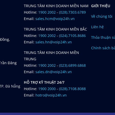
TRUNG TÂM KINH DOANH MIỀN NAM
GIỚI THIỆU
Hotline:
1900 2002
-
(028).7303.6789
Về chúng tôi
Email:
sales.hcm@voip24h.vn
Liên hệ
TRUNG TÂM KINH DOANH MIỀN BẮC
Hotline:
1900 2002
-
(024).7105.8686
Thỏa thuận s
 Đồng,
Email:
sales.hn@voip24h.vn
Chính sách b
TRUNG TÂM KINH DOANH MIỀN
TRUNG
 Trần Đăng
Hotline:
1900 2002
-
(023).6899.6868
Email:
sales.dn@voip24h.vn
HỖ TRỢ KỸ THUẬT 24/7
 TP. Đà Nẵng
Hotline:
1900 2000
-
(028).7108.8088
Email:
hotro@voip24h.vn