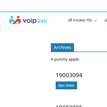
VỀ CHÚNG TÔI
G
Archives
A yummy apple.
19003094
Đọc thêm