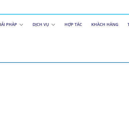
IẢI PHÁP
DỊCH VỤ
HỢP TÁC
KHÁCH HÀNG