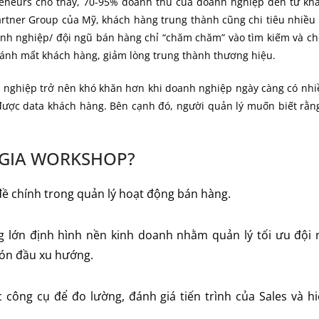
eneurs cho thấy, 70-95% doanh thu của doanh nghiệp đến từ kh
artner Group của Mỹ, khách hàng trung thành cũng chi tiêu nhiều
anh nghiệp/ đội ngũ bán hàng chỉ “chăm chăm” vào tìm kiếm và ch
ánh mất khách hàng, giảm lòng trung thành thương hiệu.
h nghiệp trở nên khó khăn hơn khi doanh nghiệp ngày càng có nh
được data khách hàng. Bên cạnh đó, người quản lý muốn biết rằn
M GIA WORKSHOP?
đề chính trong quản lý hoạt động bán hàng.
lớn định hình nền kinh doanh nhằm quản lý tối ưu đội 
đón đầu xu hướng.
 công cụ để đo lường, đánh giá tiến trình của Sales và h