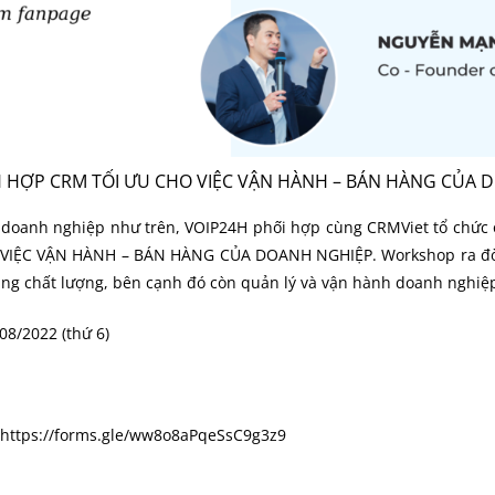
CH HỢP CRM TỐI ƯU CHO VIỆC VẬN HÀNH – BÁN HÀNG CỦ
doanh nghiệp như trên, VOIP24H phối hợp cùng CRMViet tổ chức o
O VIỆC VẬN HÀNH – BÁN HÀNG CỦA DOANH NGHIỆP. Workshop ra
àng chất lượng, bên cạnh đó còn quản lý và vận hành doanh nghiệ
8/2022 (thứ 6)
https://forms.gle/ww8o8aPqeSsC9g3z9