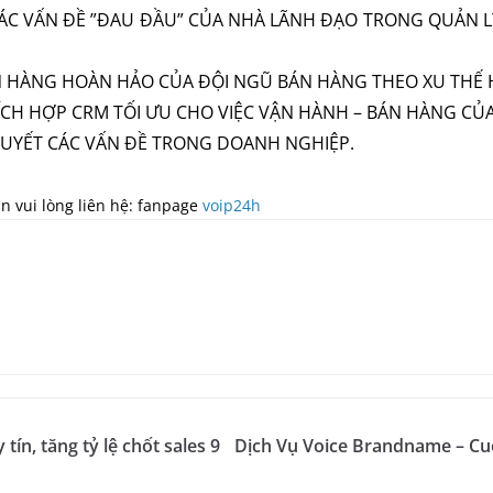
C VẤN ĐỀ ”ĐAU ĐẦU” CỦA NHÀ LÃNH ĐẠO TRONG QUẢN L
 HÀNG HOÀN HẢO CỦA ĐỘI NGŨ BÁN HÀNG THEO XU THẾ H
TÍCH HỢP CRM TỐI ƯU CHO VIỆC VẬN HÀNH – BÁN HÀNG C
 QUYẾT CÁC VẤN ĐỀ TRONG DOANH NGHIỆP.
n vui lòng liên hệ: fanpage
voip24h
ín, tăng tỷ lệ chốt sales 9
Dịch Vụ Voice Brandname – Cu