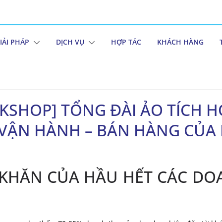
IẢI PHÁP
DỊCH VỤ
HỢP TÁC
KHÁCH HÀNG
HOP] TỔNG ĐÀI ẢO TÍCH HƠ
 VẬN HÀNH – BÁN HÀNG CU
KHĂN CỦA HẦU HẾT CÁC DO