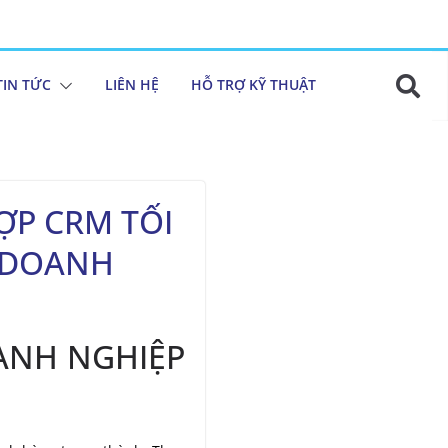
TIN TỨC
LIÊN HỆ
HỖ TRỢ KỸ THUẬT
̣P CRM TỐI
̉A DOANH
ANH NGHIỆP