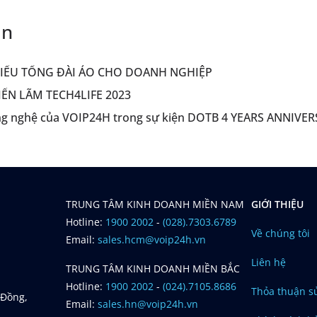
an
HIỂU TỔNG ĐÀI ẢO CHO DOANH NGHIỆP
IỂN LÃM TECH4LIFE 2023
ng nghệ của VOIP24H trong sự kiện DOTB 4 YEARS ANNIVE
TRUNG TÂM KINH DOANH MIỀN NAM
GIỚI THIỆU
Hotline:
1900 2002
-
(028).7303.6789
Về chúng tôi
Email:
sales.hcm@voip24h.vn
Liên hệ
TRUNG TÂM KINH DOANH MIỀN BẮC
Hotline:
1900 2002
-
(024).7105.8686
Thỏa thuận s
 Đồng,
Email:
sales.hn@voip24h.vn