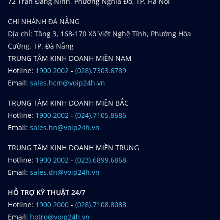
72 Trần Đăng Ninh, Phường Nghĩa Đô, TP. Hà Nội
CHI NHÁNH ĐÀ NẴNG
Địa chỉ: Tầng 3, 168-170 Xô Viết Nghệ Tĩnh, Phường Hòa
Cường, TP. Đà Nẵng
TRUNG TÂM KINH DOANH MIỀN NAM
Hotline:
1900 2002
-
(028).7303.6789
Email:
sales.hcm@voip24h.vn
TRUNG TÂM KINH DOANH MIỀN BẮC
Hotline:
1900 2002
-
(024).7105.8686
Email:
sales.hn@voip24h.vn
TRUNG TÂM KINH DOANH MIỀN TRUNG
Hotline:
1900 2002
-
(023).6899.6868
Email:
sales.dn@voip24h.vn
HỖ TRỢ KỸ THUẬT 24/7
Hotline:
1900 2000
-
(028).7108.8088
Email:
hotro@voip24h.vn