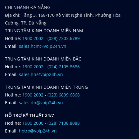
CHI NHÁNH ĐÀ NẴNG
Địa chỉ: Tầng 3, 168-170 Xô Viết Nghệ Tĩnh, Phường Hòa
Cường, TP. Đà Nẵng
TRUNG TÂM KINH DOANH MIỀN NAM
Hotline:
1900 2002
-
(028).7303.6789
Email:
sales.hcm@voip24h.vn
TRUNG TÂM KINH DOANH MIỀN BẮC
Hotline:
1900 2002
-
(024).7105.8686
Email:
sales.hn@voip24h.vn
TRUNG TÂM KINH DOANH MIỀN TRUNG
Hotline:
1900 2002
-
(023).6899.6868
Email:
sales.dn@voip24h.vn
HỖ TRỢ KỸ THUẬT 24/7
Hotline:
1900 2000
-
(028).7108.8088
Email:
hotro@voip24h.vn