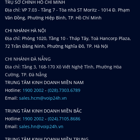
TRỤ SỞ CHÍNH HỒ CHÍ MINH
Địa chỉ: VP 7.03 - Tầng 7 - Tòa nhà ST Moritz - 1014 Đ. Phạm
Văn Đồng, Phường Hiệp Bình, TP. Hồ Chí Minh
CHI NHÁNH HÀ NỘI
Địa chỉ: Phòng 1020, Tầng 10 - Tháp Tây, Toà Hancorp Plaza,
72 Trần Đăng Ninh, Phường Nghĩa Đô, TP. Hà Nội
CHI NHÁNH ĐÀ NẴNG
Địa chỉ: Tầng 3, 168-170 Xô Viết Nghệ Tĩnh, Phường Hòa
Cường, TP. Đà Nẵng
TRUNG TÂM KINH DOANH MIỀN NAM
Hotline:
1900 2002
-
(028).7303.6789
Email:
sales.hcm@voip24h.vn
TRUNG TÂM KINH DOANH MIỀN BẮC
Hotline:
1900 2002
-
(024).7105.8686
Email:
sales.hn@voip24h.vn
TRUNG TÂM KINH DOANH MIỀN TRUNG