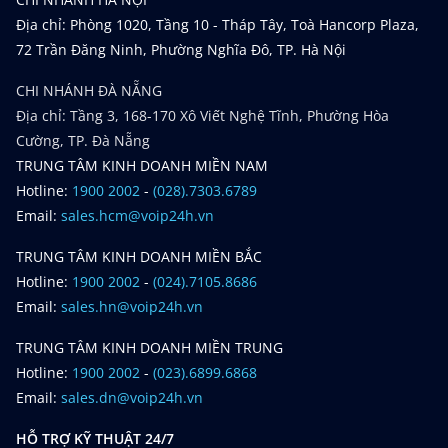
Địa chỉ: Phòng 1020, Tầng 10 - Tháp Tây, Toà Hancorp Plaza,
72 Trần Đăng Ninh, Phường Nghĩa Đô, TP. Hà Nội
CHI NHÁNH ĐÀ NẴNG
Địa chỉ: Tầng 3, 168-170 Xô Viết Nghệ Tĩnh, Phường Hòa
Cường, TP. Đà Nẵng
TRUNG TÂM KINH DOANH MIỀN NAM
Hotline:
1900 2002
-
(028).7303.6789
Email:
sales.hcm@voip24h.vn
TRUNG TÂM KINH DOANH MIỀN BẮC
Hotline:
1900 2002
-
(024).7105.8686
Email:
sales.hn@voip24h.vn
TRUNG TÂM KINH DOANH MIỀN TRUNG
Hotline:
1900 2002
-
(023).6899.6868
Email:
sales.dn@voip24h.vn
HỖ TRỢ KỸ THUẬT 24/7