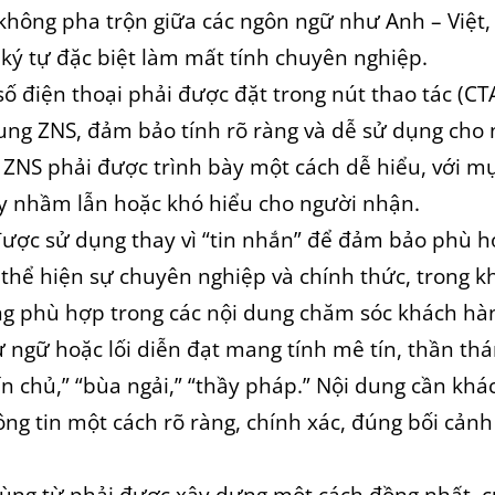
không pha trộn giữa các ngôn ngữ như Anh – Việt,
ký tự đặc biệt làm mất tính chuyên nghiệp.
số điện thoại phải được đặt trong nút thao tác (CTA
dung ZNS, đảm bảo tính rõ ràng và dễ sử dụng cho
ZNS phải được trình bày một cách dễ hiểu, với mụ
y nhầm lẫn hoặc khó hiểu cho người nhận.
được sử dụng thay vì “tin nhắn” để đảm bảo phù h
 thể hiện sự chuyên nghiệp và chính thức, trong k
ng phù hợp trong các nội dung chăm sóc khách hà
 ngữ hoặc lối diễn đạt mang tính mê tín, thần th
ín chủ,” “bùa ngải,” “thầy pháp.” Nội dung cần khá
ông tin một cách rõ ràng, chính xác, đúng bối cản
ùng từ phải được xây dựng một cách đồng nhất, c