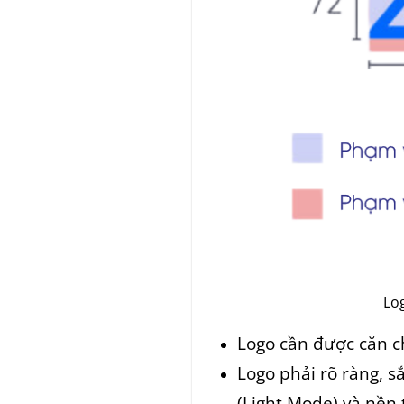
Log
Logo cần được căn ch
Logo phải rõ ràng, s
(Light Mode) và nền 