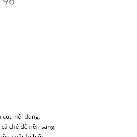
n của nội dung.
i cả chế độ nền sáng
 nền hoặc bị biến