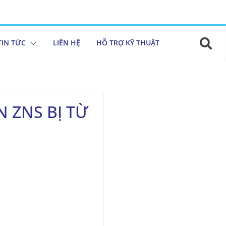
TIN TỨC
LIÊN HỆ
HỖ TRỢ KỸ THUẬT
 ZNS BỊ TỪ