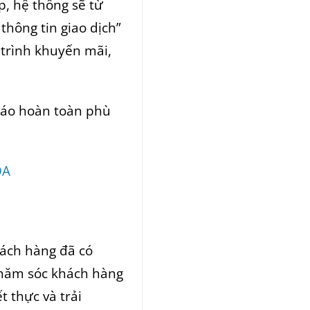
p, hệ thống sẽ từ
hông tin giao dịch”
trình khuyến mãi,
báo hoàn toàn phù
OA
hách hàng đã có
 chăm sóc khách hàng
t thực và trải