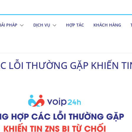
IẢI PHÁP
DỊCH VỤ
HỢP TÁC
KHÁCH HÀNG
 LỖI THƯỜNG GẶP KHIẾN TIN