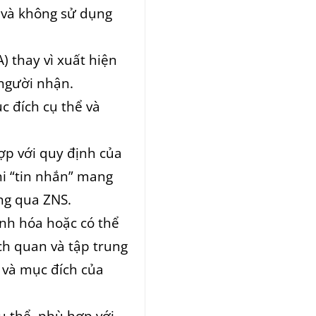
 và không sử dụng
) thay vì xuất hiện
 người nhận.
c đích cụ thể và
ợp với quy định của
hi “tin nhắn” mang
ng qua ZNS.
ánh hóa hoặc có thể
ch quan và tập trung
h và mục đích của
ụ thể, phù hợp với