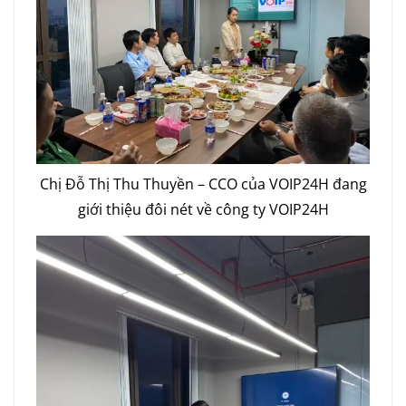
Chị Đỗ Thị Thu Thuyền – CCO của VOIP24H đang
giới thiệu đôi nét về công ty VOIP24H