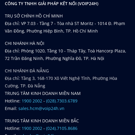
CÔNG TY TNHH GIẢI PHÁP KẾT NỐI (VOIP24H)
TRỤ SỞ CHÍNH HỒ CHÍ MINH
Địa chỉ: VP 7.03 - Tầng 7 - Tòa nhà ST Moritz - 1014 Đ. Phạm
Văn Đồng, Phường Hiệp Bình, TP. Hồ Chí Minh
CHI NHÁNH HÀ NỘI
Địa chỉ: Phòng 1020, Tầng 10 - Tháp Tây, Toà Hancorp Plaza,
72 Trần Đăng Ninh, Phường Nghĩa Đô, TP. Hà Nội
CHI NHÁNH ĐÀ NẴNG
Địa chỉ: Tầng 3, 168-170 Xô Viết Nghệ Tĩnh, Phường Hòa
Cường, TP. Đà Nẵng
TRUNG TÂM KINH DOANH MIỀN NAM
Hotline:
1900 2002
-
(028).7303.6789
Email:
sales.hcm@voip24h.vn
TRUNG TÂM KINH DOANH MIỀN BẮC
Hotline:
1900 2002
-
(024).7105.8686