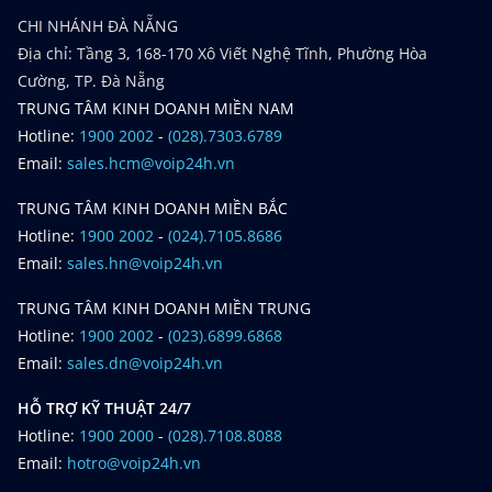
CHI NHÁNH ĐÀ NẴNG
Địa chỉ: Tầng 3, 168-170 Xô Viết Nghệ Tĩnh, Phường Hòa
Cường, TP. Đà Nẵng
TRUNG TÂM KINH DOANH MIỀN NAM
Hotline:
1900 2002
-
(028).7303.6789
Email:
sales.hcm@voip24h.vn
TRUNG TÂM KINH DOANH MIỀN BẮC
Hotline:
1900 2002
-
(024).7105.8686
Email:
sales.hn@voip24h.vn
TRUNG TÂM KINH DOANH MIỀN TRUNG
Hotline:
1900 2002
-
(023).6899.6868
Email:
sales.dn@voip24h.vn
HỖ TRỢ KỸ THUẬT 24/7
Hotline:
1900 2000
-
(028).7108.8088
Email:
hotro@voip24h.vn