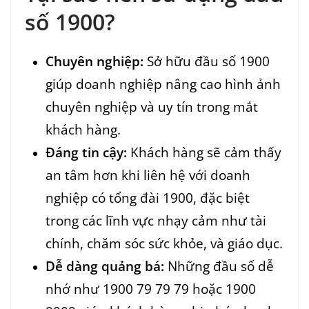
số 1900?
Chuyên nghiệp:
Sở hữu đầu số 1900
giúp doanh nghiệp nâng cao hình ảnh
chuyên nghiệp và uy tín trong mắt
khách hàng.
Đáng tin cậy:
Khách hàng sẽ cảm thấy
an tâm hơn khi liên hệ với doanh
nghiệp có tổng đài 1900, đặc biệt
trong các lĩnh vực nhạy cảm như tài
chính, chăm sóc sức khỏe, và giáo dục.
Dễ dàng quảng bá:
Những đầu số dễ
nhớ như 1900 79 79 79 hoặc 1900