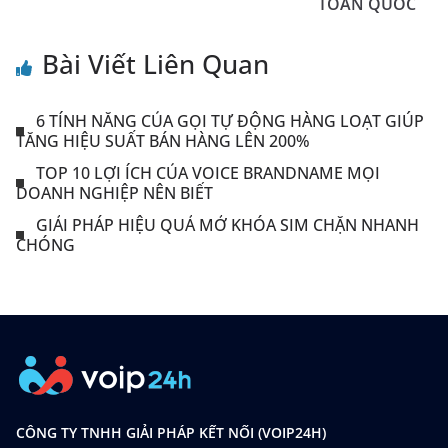
TOÀN QUỐC
Bài Viết Liên Quan
6 TÍNH NĂNG CỦA GỌI TỰ ĐỘNG HÀNG LOẠT GIÚP
TĂNG HIỆU SUẤT BÁN HÀNG LÊN 200%
TOP 10 LỢI ÍCH CỦA VOICE BRANDNAME MỌI
DOANH NGHIỆP NÊN BIẾT
GIẢI PHÁP HIỆU QUẢ MỞ KHÓA SIM CHẶN NHANH
CHÓNG
CÔNG TY TNHH GIẢI PHÁP KẾT NỐI (VOIP24H)