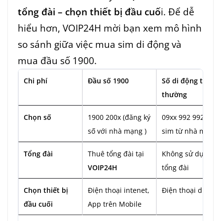
tổng đài – chọn thiết bị đầu cuố
i. Để dễ
hiểu hơn, VOIP24H mời bạn xem mô hình
so sánh giữa việc mua sim di động và
mua đầu số 1900.
Chi phí
Đầu số 1900
Số di động thông
thường
Chọn số
1900 200x (đăng ký
09xx 992 992 ( m
số với nhà mạng )
sim từ nhà mạng 
Tổng đài
Thuê tổng đài tại
Không sử dụng
VOIP24H
tổng đài
Chọn thiết bị
Điện thoại intenet,
Điện thoại di độn
đầu cuối
App trên Mobile