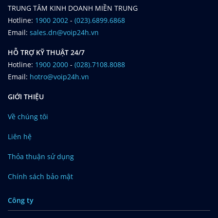
TRUNG TÂM KINH DOANH MIỀN TRUNG
Hotline:
1900 2002
-
(023).6899.6868
Email:
sales.dn@voip24h.vn
HỖ TRỢ KỸ THUẬT 24/7
Hotline:
1900 2000
-
(028).7108.8088
Email:
hotro@voip24h.vn
GIỚI THIỆU
Về chúng tôi
Liên hệ
Thỏa thuận sử dụng
Chính sách bảo mật
Công ty