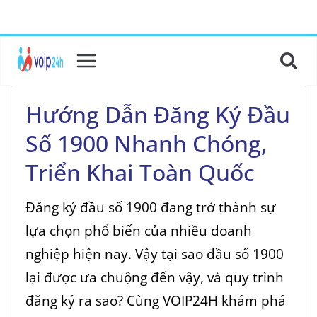
Hướng Dẫn Đăng Ký Đầu
Số 1900 Nhanh Chóng,
Triển Khai Toàn Quốc
Đăng ký đầu số 1900 đang trở thành sự
lựa chọn phổ biến của nhiều doanh
nghiệp hiện nay. Vậy tại sao đầu số 1900
lại được ưa chuộng đến vậy, và quy trình
đăng ký ra sao? Cùng VOIP24H khám phá