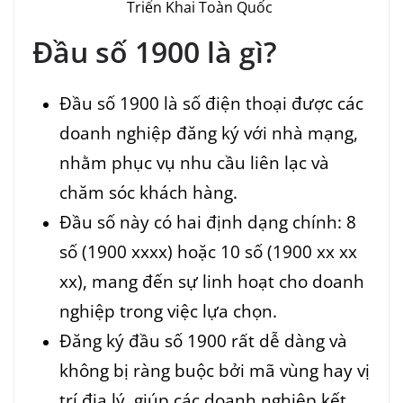
Triển Khai Toàn Quốc
Đầu số 1900 là gì?
Đầu số 1900 là số điện thoại được các
doanh nghiệp đăng ký với nhà mạng,
nhằm phục vụ nhu cầu liên lạc và
chăm sóc khách hàng.
Đầu số này có hai định dạng chính: 8
số (1900 xxxx) hoặc 10 số (1900 xx xx
xx), mang đến sự linh hoạt cho doanh
nghiệp trong việc lựa chọn.
Đăng ký đầu số 1900 rất dễ dàng và
không bị ràng buộc bởi mã vùng hay vị
trí địa lý, giúp các doanh nghiệp kết