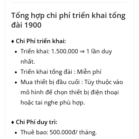
Tổng hợp chi phí triển khai tổng
đài 1900
♦ Chi Phí triển khai:
Triển khai: 1.500.000 ⇒ 1 lần duy
nhất.
Triển khai tổng đài : Miễn phí
Mua thiết bị đầu cuối : Tùy thuộc vào
mô hình để chọn thiết bị điện thoại
hoặc tai nghe phù hợp.
♦ Chi Phí duy trì:
Thuê bao: 500.000đ/ tháng.