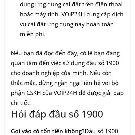
dụng ứng dụng cài đặt trên điện thoại
hoặc máy tính. VOIP24H cung cấp dịch
vụ cài đặt ứng dụng này hoàn toàn
miễn phí.
Nếu bạn đã đọc đến đây, có lẽ bạn đang
quan tâm đến việc sử dụng đầu số 1900
cho doanh nghiệp của mình. Nếu còn
thắc mắc, đừng ngần ngại liên hệ với bộ
phận CSKH của VOIP24H để được giải đáp
chi tiết!
Hỏi đáp đầu số 1900
Gọi vào có tốn tiền không?
Đầu số 1900