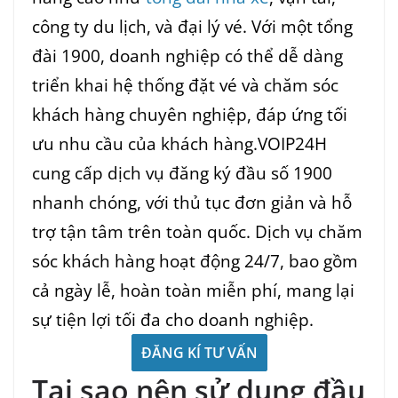
công ty du lịch, và đại lý vé. Với một tổng
đài 1900, doanh nghiệp có thể dễ dàng
triển khai hệ thống đặt vé và chăm sóc
khách hàng chuyên nghiệp, đáp ứng tối
ưu nhu cầu của khách hàng.
VOIP24H
cung cấp dịch vụ đăng ký đầu số 1900
nhanh chóng, với thủ tục đơn giản và hỗ
trợ tận tâm trên toàn quốc. Dịch vụ chăm
sóc khách hàng hoạt động 24/7, bao gồm
cả ngày lễ, hoàn toàn miễn phí, mang lại
sự tiện lợi tối đa cho doanh nghiệp.
ĐĂNG KÍ TƯ VẤN
Tại sao nên sử dụng đầu