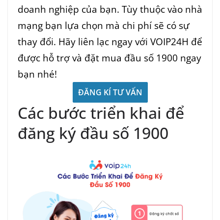
doanh nghiệp của bạn. Tùy thuộc vào nhà
mạng bạn lựa chọn mà chi phí sẽ có sự
thay đổi. Hãy liên lạc ngay với VOIP24H để
được hỗ trợ và đặt mua đầu số 1900 ngay
bạn nhé!
ĐĂNG KÍ TƯ VẤN
Các bước triển khai để
đăng ký đầu số 1900