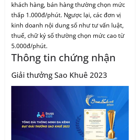
khách hàng, bán hàng thường chọn mức
thấp 1.000đ/phút. Ngược lại, các đơn vị
kinh doanh nội dung số như tư vấn luật,
thuế, chữ ký số thường chọn mức cao từ
5.000đ/phút.
Thông tin chứng nhận
Giải thưởng Sao Khuê 2023