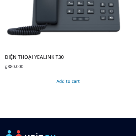
ĐIỆN THOẠI YEALINK T30
₫
880,000
Add to cart