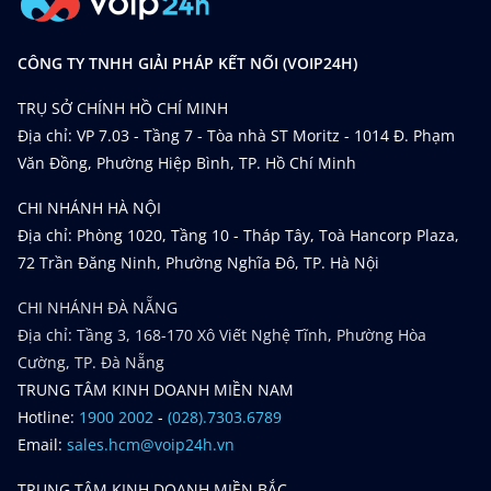
CÔNG TY TNHH GIẢI PHÁP KẾT NỐI (VOIP24H)
TRỤ SỞ CHÍNH HỒ CHÍ MINH
Địa chỉ: VP 7.03 - Tầng 7 - Tòa nhà ST Moritz - 1014 Đ. Phạm
Văn Đồng, Phường Hiệp Bình, TP. Hồ Chí Minh
CHI NHÁNH HÀ NỘI
Địa chỉ: Phòng 1020, Tầng 10 - Tháp Tây, Toà Hancorp Plaza,
72 Trần Đăng Ninh, Phường Nghĩa Đô, TP. Hà Nội
CHI NHÁNH ĐÀ NẴNG
Địa chỉ: Tầng 3, 168-170 Xô Viết Nghệ Tĩnh, Phường Hòa
Cường, TP. Đà Nẵng
TRUNG TÂM KINH DOANH MIỀN NAM
Hotline:
1900 2002
-
(028).7303.6789
Email:
sales.hcm@voip24h.vn
TRUNG TÂM KINH DOANH MIỀN BẮC