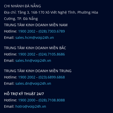
CHI NHÁNH ĐÀ NẴNG
Địa chỉ: Tầng 3, 168-170 Xô Viết Nghệ Tĩnh, Phường Hòa
Cường, TP. Đà Nẵng
TRUNG TÂM KINH DOANH MIỀN NAM
Hotline:
1900 2002
-
(028).7303.6789
Email:
sales.hcm@voip24h.vn
TRUNG TÂM KINH DOANH MIỀN BẮC
Hotline:
1900 2002
-
(024).7105.8686
Email:
sales.hn@voip24h.vn
TRUNG TÂM KINH DOANH MIỀN TRUNG
Hotline:
1900 2002
-
(023).6899.6868
Email:
sales.dn@voip24h.vn
HỖ TRỢ KỸ THUẬT 24/7
Hotline:
1900 2000
-
(028).7108.8088
Email:
hotro@voip24h.vn