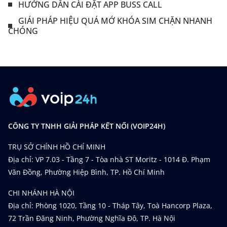
HƯỚNG DẪN CÀI ĐẶT APP BUSS CALL
GIẢI PHÁP HIỆU QUẢ MỞ KHÓA SIM CHẶN NHANH
CHÓNG
CÔNG TY TNHH GIẢI PHÁP KẾT NỐI (VOIP24H)
TRỤ SỞ CHÍNH HỒ CHÍ MINH
Địa chỉ: VP 7.03 - Tầng 7 - Tòa nhà ST Moritz - 1014 Đ. Phạm
Văn Đồng, Phường Hiệp Bình, TP. Hồ Chí Minh
CHI NHÁNH HÀ NỘI
Địa chỉ: Phòng 1020, Tầng 10 - Tháp Tây, Toà Hancorp Plaza,
72 Trần Đăng Ninh, Phường Nghĩa Đô, TP. Hà Nội