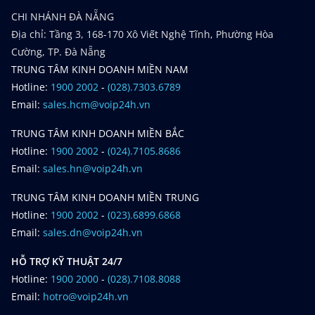
CHI NHÁNH ĐÀ NẴNG
Địa chỉ: Tầng 3, 168-170 Xô Viết Nghệ Tĩnh, Phường Hòa
Cường, TP. Đà Nẵng
TRUNG TÂM KINH DOANH MIỀN NAM
Hotline:
1900 2002
-
(028).7303.6789
Email:
sales.hcm@voip24h.vn
TRUNG TÂM KINH DOANH MIỀN BẮC
Hotline:
1900 2002
-
(024).7105.8686
Email:
sales.hn@voip24h.vn
TRUNG TÂM KINH DOANH MIỀN TRUNG
Hotline:
1900 2002
-
(023).6899.6868
Email:
sales.dn@voip24h.vn
HỖ TRỢ KỸ THUẬT 24/7
Hotline:
1900 2000
-
(028).7108.8088
Email:
hotro@voip24h.vn