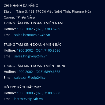
CHI NHÁNH ĐÀ NẴNG
Địa chỉ: Tầng 3, 168-170 Xô Viết Nghệ Tĩnh, Phường Hòa
Cường, TP. Đà Nẵng
TRUNG TÂM KINH DOANH MIỀN NAM
Hotline:
1900 2002
-
(028).7303.6789
Email:
sales.hcm@voip24h.vn
TRUNG TÂM KINH DOANH MIỀN BẮC
Hotline:
1900 2002
-
(024).7105.8686
Email:
sales.hn@voip24h.vn
TRUNG TÂM KINH DOANH MIỀN TRUNG
Hotline:
1900 2002
-
(023).6899.6868
Email:
sales.dn@voip24h.vn
HỖ TRỢ KỸ THUẬT 24/7
Hotline:
1900 2000
-
(028).7108.8088
Email:
hotro@voip24h.vn