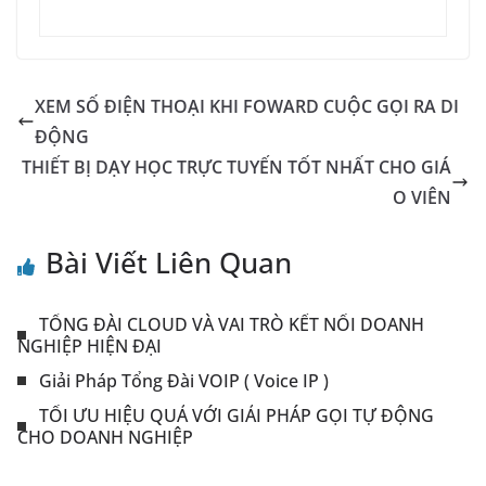
XEM SỐ ĐIỆN THOẠI KHI FOWARD CUỘC GỌI RA DI
ĐỘNG
THIẾT BỊ DẠY HỌC TRỰC TUYẾN TỐT NHẤT CHO GIÁ
O VIÊN
Bài Viết Liên Quan
TỔNG ĐÀI CLOUD VÀ VAI TRÒ KẾT NỐI DOANH
NGHIỆP HIỆN ĐẠI
Giải Pháp Tổng Đài VOIP ( Voice IP )
TỐI ƯU HIỆU QUẢ VỚI GIẢI PHÁP GỌI TỰ ĐỘNG
CHO DOANH NGHIỆP