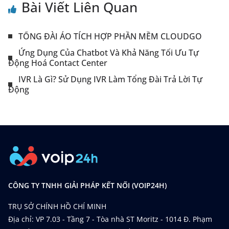
Bài Viết Liên Quan
TỔNG ĐÀI ẢO TÍCH HỢP PHẦN MỀM CLOUDGO
Ứng Dụng Của Chatbot Và Khả Năng Tối Ưu Tự
Động Hoá Contact Center
IVR Là Gì? Sử Dụng IVR Làm Tổng Đài Trả Lời Tự
Động
CÔNG TY TNHH GIẢI PHÁP KẾT NỐI (VOIP24H)
TRỤ SỞ CHÍNH HỒ CHÍ MINH
Địa chỉ: VP 7.03 - Tầng 7 - Tòa nhà ST Moritz - 1014 Đ. Phạm