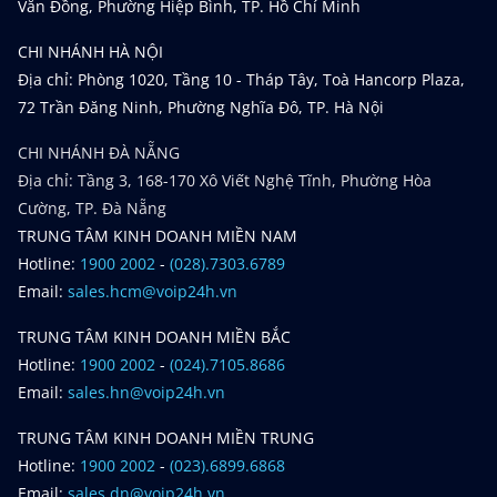
Văn Đồng, Phường Hiệp Bình, TP. Hồ Chí Minh
CHI NHÁNH HÀ NỘI
Địa chỉ: Phòng 1020, Tầng 10 - Tháp Tây, Toà Hancorp Plaza,
72 Trần Đăng Ninh, Phường Nghĩa Đô, TP. Hà Nội
CHI NHÁNH ĐÀ NẴNG
Địa chỉ: Tầng 3, 168-170 Xô Viết Nghệ Tĩnh, Phường Hòa
Cường, TP. Đà Nẵng
TRUNG TÂM KINH DOANH MIỀN NAM
Hotline:
1900 2002
-
(028).7303.6789
Email:
sales.hcm@voip24h.vn
TRUNG TÂM KINH DOANH MIỀN BẮC
Hotline:
1900 2002
-
(024).7105.8686
Email:
sales.hn@voip24h.vn
TRUNG TÂM KINH DOANH MIỀN TRUNG
Hotline:
1900 2002
-
(023).6899.6868
Email:
sales.dn@voip24h.vn