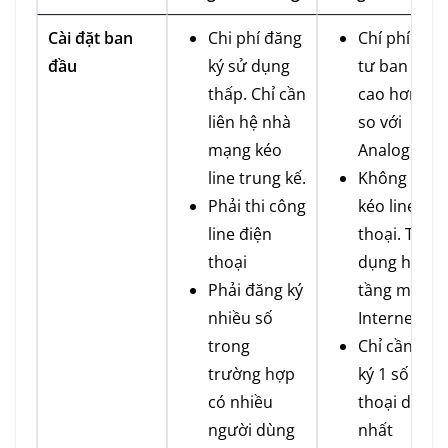
Cài đặt ban
Chi phí đăng
Chí phí đầu
đầu
ký sử dụng
tư ban đầu
thấp. Chỉ cần
cao hơn 30
liên hệ nhà
so với
mạng kéo
Analog
line trung kế.
Không cần
Phải thi công
kéo line điệ
line điện
thoại. Tận
thoại
dụng hạ
Phải đăng ký
tầng mạng
nhiều số
Internet
trong
Chỉ cần đăn
trường hợp
ký 1 số điện
có nhiều
thoại duy
người dùng
nhất