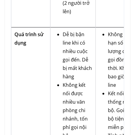
(2 người trở
lên)
Quá trình sử
Dễ bị bận
Không giới
dụng
line khi có
hạn số
nhiều cuộc
lượng cuộc
gọi đến. Dễ
gọi đồng
bị mất khách
thời. Không
hàng
bao giờ bận
Không kết
line
nối được
Kết nối hệ
nhiều văn
thống nội
phòng chi
bộ. Gọi nội
nhánh, tốn
bộ tiện lợi,
phí gọi nội
miễn phí