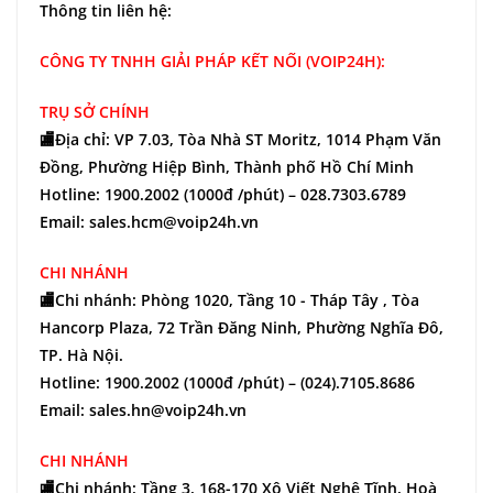
Thông tin liên hệ:
CÔNG TY TNHH GIẢI PHÁP KẾT NỐI (VOIP24H):
TRỤ SỞ CHÍNH
🏬Địa chỉ: VP 7.03, Tòa Nhà ST Moritz, 1014 Phạm Văn
Đồng, Phường Hiệp Bình, Thành phố Hồ Chí Minh
Hotline: 1900.2002 (1000đ /phút) – 028.7303.6789
Email: sales.hcm@voip24h.vn
CHI NHÁNH
🏬Chi nhánh: Phòng 1020, Tầng 10 - Tháp Tây , Tòa
Hancorp Plaza, 72 Trần Đăng Ninh, Phường Nghĩa Đô,
TP. Hà Nội.
Hotline: 1900.2002 (1000đ /phút) – (024).7105.8686
Email: sales.hn@voip24h.vn
CHI NHÁNH
🏬Chi nhánh: Tầng 3, 168-170 Xô Viết Nghệ Tĩnh, Hoà