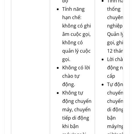
bộ
Tính năng h
Tính năng
thống
hạn chế:
chuyên
không có ghi
nghiệp:
âm cuộc gọi,
Quản lý cuộ
không có
gọi, ghi âm
quản lý cuộc
12 tháng.
gọi.
Lời chào tự
Không có lời
động nhiều
chào tự
cấp
động.
Tự động
Không tự
chuyển máy
động chuyển
chuyển tiếp
máy, chuyển
di động khi
tiếp di động
bận
khi bận
máy/ngoài