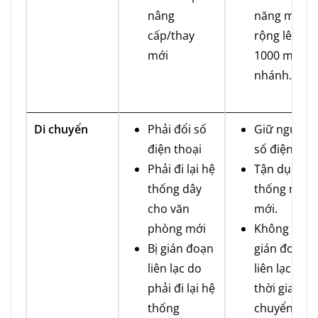
nâng
năng mở
cấp/thay
rộng lên đế
mới
1000 máy
nhánh.
Di chuyển
Phải đổi số
Giữ nguyên
điện thoại
số điện tho
Phải đi lại hệ
Tận dụng h
thống dây
thống mạn
cho văn
mới.
phòng mới
Không bị
Bị gián đoạn
gián đoạn
liên lạc do
liên lạc tro
phải đi lại hệ
thời gian di
thống
chuyển văn