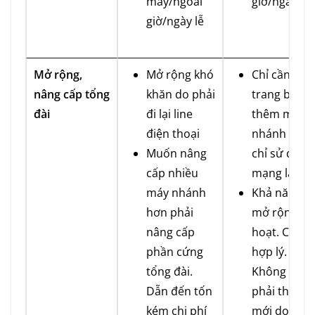
máy/ngoài
giờ/ngày lễ
giờ/ngày lễ
Mở rộng,
Mở rộng khó
Chỉ cần
nâng cấp tổng
khăn do phải
trang bị
đài
đi lại line
thêm máy
điện thoại
nhánh do
Muốn nâng
chỉ sử dụng
cấp nhiều
mạng lan
máy nhánh
Khả năng
hơn phải
mở rộng lin
nâng cấp
hoạt. Chi ph
phần cứng
hợp lý.
tổng đài.
Không cần
Dẫn đến tốn
phải thay
kém chi phí
mới do khả