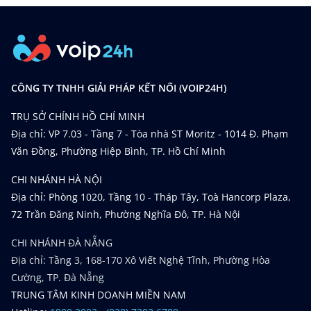
CÔNG TY TNHH GIẢI PHÁP KẾT NỐI (VOIP24H)
TRỤ SỞ CHÍNH HỒ CHÍ MINH
Địa chỉ: VP 7.03 - Tầng 7 - Tòa nhà ST Moritz - 1014 Đ. Phạm
Văn Đồng, Phường Hiệp Bình, TP. Hồ Chí Minh
CHI NHÁNH HÀ NỘI
Địa chỉ: Phòng 1020, Tầng 10 - Tháp Tây, Toà Hancorp Plaza,
72 Trần Đăng Ninh, Phường Nghĩa Đô, TP. Hà Nội
CHI NHÁNH ĐÀ NẴNG
Địa chỉ: Tầng 3, 168-170 Xô Viết Nghệ Tĩnh, Phường Hòa
Cường, TP. Đà Nẵng
TRUNG TÂM KINH DOANH MIỀN NAM