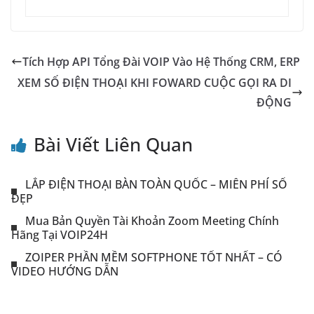
Tích Hợp API Tổng Đài VOIP Vào Hệ Thống CRM, ERP
XEM SỐ ĐIỆN THOẠI KHI FOWARD CUỘC GỌI RA DI
ĐỘNG
Bài Viết Liên Quan
LẮP ĐIỆN THOẠI BÀN TOÀN QUỐC – MIỄN PHÍ SỐ
ĐẸP
Mua Bản Quyền Tài Khoản Zoom Meeting Chính
Hãng Tại VOIP24H
ZOIPER PHẦN MỀM SOFTPHONE TỐT NHẤT – CÓ
VIDEO HƯỚNG DẪN