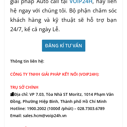
giải pháp Auto call tại
VOIP24H
, hãy liên
hệ ngay với chúng tôi. Bộ phận chăm sóc
khách hàng và kỹ thuật sẽ hỗ trợ bạn
24/7, kể cả ngày Lễ.
ĐĂNG KÍ TƯ VẤN
Thông tin liên hệ:
CÔNG TY TNHH GIẢI PHÁP KẾT NỐI (VOIP24H):
TRỤ SỞ CHÍNH
🏬Địa chỉ: VP 7.03, Tòa Nhà ST Moritz, 1014 Phạm Văn
Đồng, Phường Hiệp Bình, Thành phố Hồ Chí Minh
Hotline: 1900.2002 (1000đ /phút) – 028.7303.6789
Email: sales.hcm@voip24h.vn