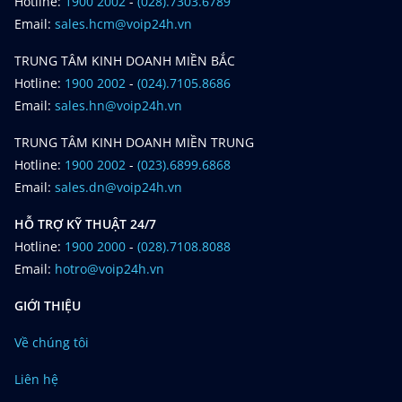
Hotline:
1900 2002
-
(028).7303.6789
Email:
sales.hcm@voip24h.vn
TRUNG TÂM KINH DOANH MIỀN BẮC
Hotline:
1900 2002
-
(024).7105.8686
Email:
sales.hn@voip24h.vn
TRUNG TÂM KINH DOANH MIỀN TRUNG
Hotline:
1900 2002
-
(023).6899.6868
Email:
sales.dn@voip24h.vn
HỖ TRỢ KỸ THUẬT 24/7
Hotline:
1900 2000
-
(028).7108.8088
Email:
hotro@voip24h.vn
GIỚI THIỆU
Về chúng tôi
Liên hệ