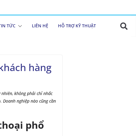
TIN TỨC
LIÊN HỆ
HỖ TRỢ KỸ THUẬT
 khách hàng
 nhiên, không phải chỉ nhấc
ọ. Doanh nghiệp nào cũng cần
thoại phổ