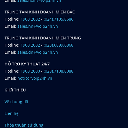
Email:
sales.hcm@voip24h.vn
TRUNG TÂM KINH DOANH MIỀN BẮC
Hotline:
1900 2002
-
(024).7105.8686
Email:
sales.hn@voip24h.vn
TRUNG TÂM KINH DOANH MIỀN TRUNG
Hotline:
1900 2002
-
(023).6899.6868
Email:
sales.dn@voip24h.vn
HỖ TRỢ KỸ THUẬT 24/7
Hotline:
1900 2000
-
(028).7108.8088
Email:
hotro@voip24h.vn
GIỚI THIỆU
Về chúng tôi
Liên hệ
Thỏa thuận sử dụng