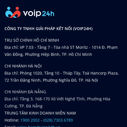
CÔNG TY TNHH GIẢI PHÁP KẾT NỐI (VOIP24H)
TRỤ SỞ CHÍNH HỒ CHÍ MINH
Địa chỉ: VP 7.03 - Tầng 7 - Tòa nhà ST Moritz - 1014 Đ. Phạm
Văn Đồng, Phường Hiệp Bình, TP. Hồ Chí Minh
CHI NHÁNH HÀ NỘI
Địa chỉ: Phòng 1020, Tầng 10 - Tháp Tây, Toà Hancorp Plaza,
72 Trần Đăng Ninh, Phường Nghĩa Đô, TP. Hà Nội
CHI NHÁNH ĐÀ NẴNG
Địa chỉ: Tầng 3, 168-170 Xô Viết Nghệ Tĩnh, Phường Hòa
Cường, TP. Đà Nẵng
TRUNG TÂM KINH DOANH MIỀN NAM
Hotline:
1900 2002
-
(028).7303.6789