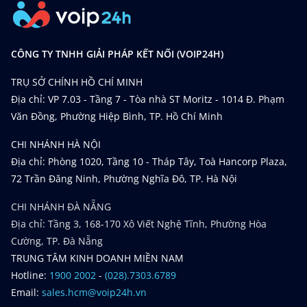
CÔNG TY TNHH GIẢI PHÁP KẾT NỐI (VOIP24H)
TRỤ SỞ CHÍNH HỒ CHÍ MINH
Địa chỉ: VP 7.03 - Tầng 7 - Tòa nhà ST Moritz - 1014 Đ. Phạm
Văn Đồng, Phường Hiệp Bình, TP. Hồ Chí Minh
CHI NHÁNH HÀ NỘI
Địa chỉ: Phòng 1020, Tầng 10 - Tháp Tây, Toà Hancorp Plaza,
72 Trần Đăng Ninh, Phường Nghĩa Đô, TP. Hà Nội
CHI NHÁNH ĐÀ NẴNG
Địa chỉ: Tầng 3, 168-170 Xô Viết Nghệ Tĩnh, Phường Hòa
Cường, TP. Đà Nẵng
TRUNG TÂM KINH DOANH MIỀN NAM
Hotline:
1900 2002
-
(028).7303.6789
Email:
sales.hcm@voip24h.vn