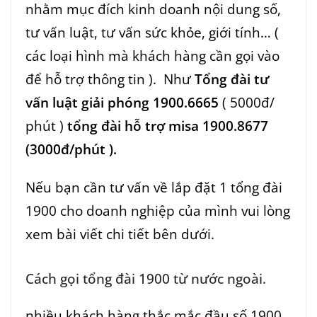
nhằm mục đích kinh doanh nội dung số,
tư vấn luật, tư vấn sức khỏe, giới tính… (
các loại hình mà khách hàng cần gọi vào
để hỗ trợ thông tin ). Như
Tổng đài tư
vấn luật giải phóng 1900.6665
( 5000đ/
phút )
tổng đài hỗ trợ misa 1900.8677
(3000đ/phút ).
Nếu bạn cần tư vấn về lắp đặt 1 tổng đài
1900 cho doanh nghiệp của mình vui lòng
xem bài viết chi tiết bên dưới.
Cách gọi tổng đài 1900 từ nước ngoài.
nhiều khách hàng thắc mắc đầu số 1900