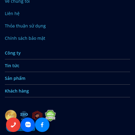
Về chúng tôi
Liên hệ
Thỏa thuận sử dụng
Chính sách bảo mật
Công ty
Tin tức
Sản phẩm
Khách hàng