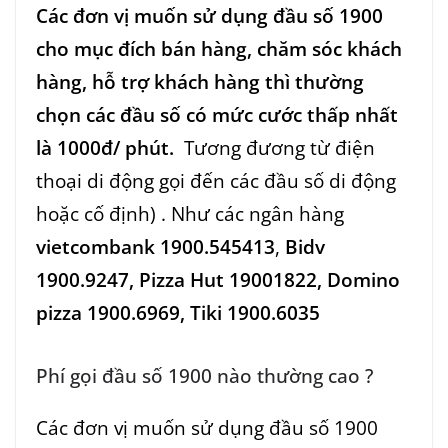
Các đơn vị muốn sử dụng đầu số 1900
cho mục đích bán hàng, chăm sóc khách
hàng, hỗ trợ khách hàng thì thường
chọn các đầu số có mức cước thấp nhất
là 1000đ/ phút.
Tương đương từ điện
thoại di động gọi đến các đầu số di động
hoặc cố định) . Như các ngân hàng
vietcombank 1900.545413
,
Bidv
1900.9247, Pizza Hut 19001822, Domino
pizza 1900.6969, Tiki 1900.6035
Phí gọi đầu số 1900 nào thường cao ?
Các đơn vị muốn sử dụng đầu số 1900