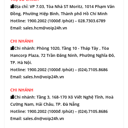
🏬Địa chỉ: VP 7.03, Tòa Nhà ST Moritz, 1014 Phạm Văn
Đồng, Phường Hiệp Bình, Thành phố Hồ Chí Minh
Hotline: 1900.2002 (1000đ /phút) – 028.7303.6789
Email: sales.hcm@voip24h.vn
CHI NHÁNH
🏬Chi nhánh: Phòng 1020, Tầng 10 - Tháp Tây , Tòa
Hancorp Plaza, 72 Trần Đăng Ninh, Phường Nghĩa Đô,
TP. Hà Nội.
Hotline: 1900.2002 (1000đ /phút) – (024).7105.8686
Email: sales.hn@voip24h.vn
CHI NHÁNH
🏬Chi nhánh: Tầng 3, 168-170 Xô Viết Nghệ Tĩnh, Hoà
Cường Nam, Hải Châu, TP. Đà Nẵng
Hotline: 1900.2002 (1000đ /phút) – (024).7105.8686
Email: sales.dn@voip24h.vn