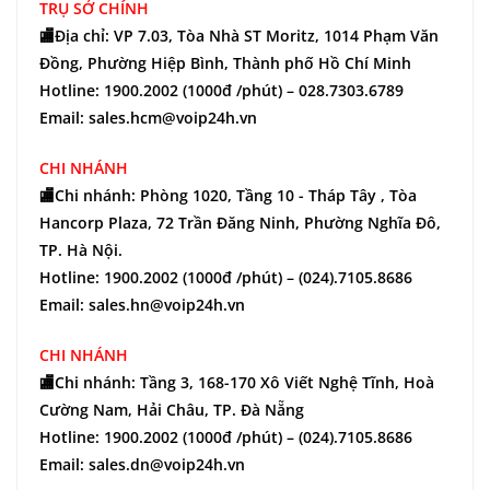
TRỤ SỞ CHÍNH
🏬Địa chỉ: VP 7.03, Tòa Nhà ST Moritz, 1014 Phạm Văn
Đồng, Phường Hiệp Bình, Thành phố Hồ Chí Minh
Hotline: 1900.2002 (1000đ /phút) – 028.7303.6789
Email: sales.hcm@voip24h.vn
CHI NHÁNH
🏬Chi nhánh: Phòng 1020, Tầng 10 - Tháp Tây , Tòa
Hancorp Plaza, 72 Trần Đăng Ninh, Phường Nghĩa Đô,
TP. Hà Nội.
Hotline: 1900.2002 (1000đ /phút) – (024).7105.8686
Email: sales.hn@voip24h.vn
CHI NHÁNH
🏬Chi nhánh: Tầng 3, 168-170 Xô Viết Nghệ Tĩnh, Hoà
Cường Nam, Hải Châu, TP. Đà Nẵng
Hotline: 1900.2002 (1000đ /phút) – (024).7105.8686
Email: sales.dn@voip24h.vn