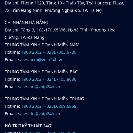
Địa chỉ: Phòng 1020, Tầng 10 - Tháp Tây, Toà Hancorp Plaza,
72 Trần Đăng Ninh, Phường Nghĩa Đô, TP. Hà Nội
CHI NHÁNH ĐÀ NẴNG
Địa chỉ: Tầng 3, 168-170 Xô Viết Nghệ Tĩnh, Phường Hòa
Cường, TP. Đà Nẵng
TRUNG TÂM KINH DOANH MIỀN NAM
Hotline:
1900 2002
-
(028).7303.6789
Email:
sales.hcm@voip24h.vn
TRUNG TÂM KINH DOANH MIỀN BẮC
Hotline:
1900 2002
-
(024).7105.8686
Email:
sales.hn@voip24h.vn
TRUNG TÂM KINH DOANH MIỀN TRUNG
Hotline:
1900 2002
-
(023).6899.6868
Email:
sales.dn@voip24h.vn
HỖ TRỢ KỸ THUẬT 24/7