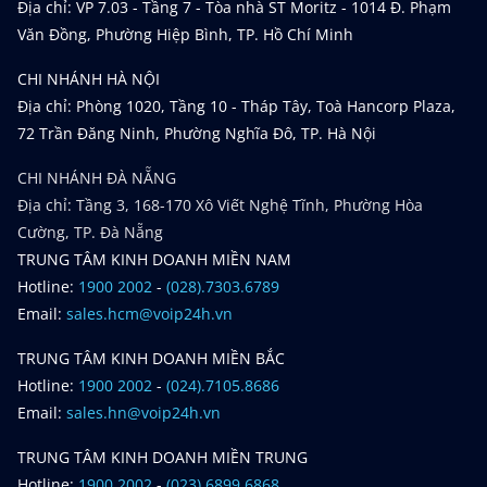
Địa chỉ: VP 7.03 - Tầng 7 - Tòa nhà ST Moritz - 1014 Đ. Phạm
Văn Đồng, Phường Hiệp Bình, TP. Hồ Chí Minh
CHI NHÁNH HÀ NỘI
Địa chỉ: Phòng 1020, Tầng 10 - Tháp Tây, Toà Hancorp Plaza,
72 Trần Đăng Ninh, Phường Nghĩa Đô, TP. Hà Nội
CHI NHÁNH ĐÀ NẴNG
Địa chỉ: Tầng 3, 168-170 Xô Viết Nghệ Tĩnh, Phường Hòa
Cường, TP. Đà Nẵng
TRUNG TÂM KINH DOANH MIỀN NAM
Hotline:
1900 2002
-
(028).7303.6789
Email:
sales.hcm@voip24h.vn
TRUNG TÂM KINH DOANH MIỀN BẮC
Hotline:
1900 2002
-
(024).7105.8686
Email:
sales.hn@voip24h.vn
TRUNG TÂM KINH DOANH MIỀN TRUNG
Hotline:
1900 2002
-
(023).6899.6868