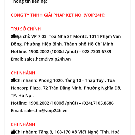
Thông tin liên hệ:
CÔNG TY TNHH GIẢI PHÁP KẾT NỐI (VOIP24H):
TRỤ SỞ CHÍNH
🏬Địa chỉ: VP 7.03, Tòa Nhà ST Moritz, 1014 Phạm Văn
Đồng, Phường Hiệp Bình, Thành phố Hồ Chí Minh
Hotline: 1900.2002 (1000đ /phút) – 028.7303.6789
Email: sales.hcm@voip24h.vn
CHI NHÁNH
🏬Chi nhánh: Phòng 1020, Tầng 10 - Tháp Tây , Tòa
Hancorp Plaza, 72 Trần Đăng Ninh, Phường Nghĩa Đô,
TP. Hà Nội.
Hotline: 1900.2002 (1000đ /phút) – (024).7105.8686
Email: sales.hn@voip24h.vn
CHI NHÁNH
🏬Chi nhánh: Tầng 3, 168-170 Xô Viết Nghệ Tĩnh, Hoà