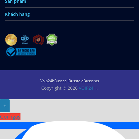
Sản phẩm
Khách hàng
Voip24h
Busscall
Busstele
Busssms
Copyright © 2026
VOIP24H
.
+
Gọi ngay