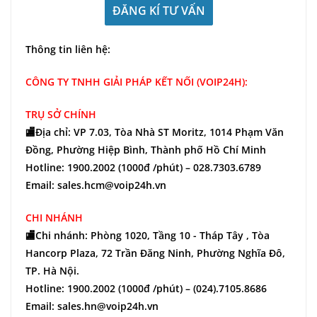
ĐĂNG KÍ TƯ VẤN
Thông tin liên hệ:
CÔNG TY TNHH GIẢI PHÁP KẾT NỐI (VOIP24H):
TRỤ SỞ CHÍNH
🏬Địa chỉ: VP 7.03, Tòa Nhà ST Moritz, 1014 Phạm Văn
Đồng, Phường Hiệp Bình, Thành phố Hồ Chí Minh
Hotline: 1900.2002 (1000đ /phút) – 028.7303.6789
Email: sales.hcm@voip24h.vn
CHI NHÁNH
🏬Chi nhánh: Phòng 1020, Tầng 10 - Tháp Tây , Tòa
Hancorp Plaza, 72 Trần Đăng Ninh, Phường Nghĩa Đô,
TP. Hà Nội.
Hotline: 1900.2002 (1000đ /phút) – (024).7105.8686
Email: sales.hn@voip24h.vn