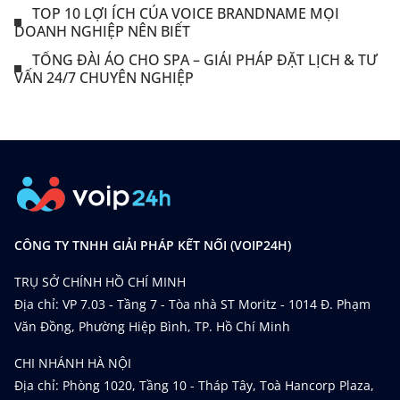
TOP 10 LỢI ÍCH CỦA VOICE BRANDNAME MỌI
DOANH NGHIỆP NÊN BIẾT
TỔNG ĐÀI ẢO CHO SPA – GIẢI PHÁP ĐẶT LỊCH & TƯ
VẤN 24/7 CHUYÊN NGHIỆP
CÔNG TY TNHH GIẢI PHÁP KẾT NỐI (VOIP24H)
TRỤ SỞ CHÍNH HỒ CHÍ MINH
Địa chỉ: VP 7.03 - Tầng 7 - Tòa nhà ST Moritz - 1014 Đ. Phạm
Văn Đồng, Phường Hiệp Bình, TP. Hồ Chí Minh
CHI NHÁNH HÀ NỘI
Địa chỉ: Phòng 1020, Tầng 10 - Tháp Tây, Toà Hancorp Plaza,