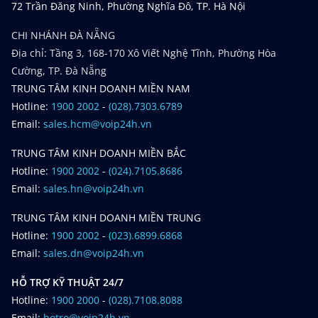
72 Trần Đăng Ninh, Phường Nghĩa Đô, TP. Hà Nội
CHI NHÁNH ĐÀ NẴNG
Địa chỉ: Tầng 3, 168-170 Xô Viết Nghệ Tĩnh, Phường Hòa
Cường, TP. Đà Nẵng
TRUNG TÂM KINH DOANH MIỀN NAM
Hotline:
1900 2002
-
(028).7303.6789
Email:
sales.hcm@voip24h.vn
TRUNG TÂM KINH DOANH MIỀN BẮC
Hotline:
1900 2002
-
(024).7105.8686
Email:
sales.hn@voip24h.vn
TRUNG TÂM KINH DOANH MIỀN TRUNG
Hotline:
1900 2002
-
(023).6899.6868
Email:
sales.dn@voip24h.vn
HỖ TRỢ KỸ THUẬT 24/7
Hotline:
1900 2000
-
(028).7108.8088
Email:
hotro@voip24h.vn