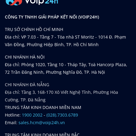
CÔNG TY TNHH GIẢI PHÁP KẾT NỐI (VOIP24H)
TRỤ SỞ CHÍNH HỒ CHÍ MINH
Địa chỉ: VP 7.03 - Tầng 7 - Tòa nhà ST Moritz - 1014 Đ. Phạm
Văn Đồng, Phường Hiệp Bình, TP. Hồ Chí Minh
CHI NHÁNH HÀ NỘI
Địa chỉ: Phòng 1020, Tầng 10 - Tháp Tây, Toà Hancorp Plaza,
72 Trần Đăng Ninh, Phường Nghĩa Đô, TP. Hà Nội
CHI NHÁNH ĐÀ NẴNG
Địa chỉ: Tầng 3, 168-170 Xô Viết Nghệ Tĩnh, Phường Hòa
Cường, TP. Đà Nẵng
TRUNG TÂM KINH DOANH MIỀN NAM
Hotline:
1900 2002
-
(028).7303.6789
Email:
sales.hcm@voip24h.vn
TRUNG TÂM KINH DOANH MIỀN BẮC