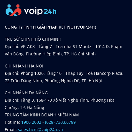
CÔNG TY TNHH GIẢI PHÁP KẾT NỐI (VOIP24H)
TRỤ SỞ CHÍNH HỒ CHÍ MINH
Địa chỉ: VP 7.03 - Tầng 7 - Tòa nhà ST Moritz - 1014 Đ. Phạm
Văn Đồng, Phường Hiệp Bình, TP. Hồ Chí Minh
CHI NHÁNH HÀ NỘI
Địa chỉ: Phòng 1020, Tầng 10 - Tháp Tây, Toà Hancorp Plaza,
72 Trần Đăng Ninh, Phường Nghĩa Đô, TP. Hà Nội
CHI NHÁNH ĐÀ NẴNG
Địa chỉ: Tầng 3, 168-170 Xô Viết Nghệ Tĩnh, Phường Hòa
Cường, TP. Đà Nẵng
TRUNG TÂM KINH DOANH MIỀN NAM
Hotline:
1900 2002
-
(028).7303.6789
Email:
sales.hcm@voip24h.vn