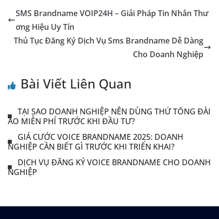
SMS Brandname VOIP24H – Giải Pháp Tin Nhắn Thư
ơng Hiệu Uy Tín
Thủ Tục Đăng Ký Dịch Vụ Sms Brandname Dễ Dàng
Cho Doanh Nghiệp
Bài Viết Liên Quan
TẠI SAO DOANH NGHIỆP NÊN DÙNG THỬ TỔNG ĐÀI
ẢO MIỄN PHÍ TRƯỚC KHI ĐẦU TƯ?
GIÁ CƯỚC VOICE BRANDNAME 2025: DOANH
NGHIỆP CẦN BIẾT GÌ TRƯỚC KHI TRIỂN KHAI?
DỊCH VỤ ĐĂNG KÝ VOICE BRANDNAME CHO DOANH
NGHIỆP