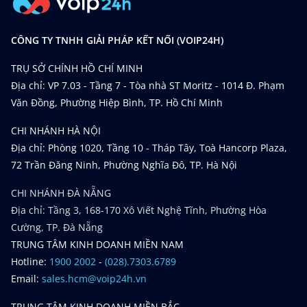
CÔNG TY TNHH GIẢI PHÁP KẾT NỐI (VOIP24H)
TRỤ SỞ CHÍNH HỒ CHÍ MINH
Địa chỉ: VP 7.03 - Tầng 7 - Tòa nhà ST Moritz - 1014 Đ. Phạm
Văn Đồng, Phường Hiệp Bình, TP. Hồ Chí Minh
CHI NHÁNH HÀ NỘI
Địa chỉ: Phòng 1020, Tầng 10 - Tháp Tây, Toà Hancorp Plaza,
72 Trần Đăng Ninh, Phường Nghĩa Đô, TP. Hà Nội
CHI NHÁNH ĐÀ NẴNG
Địa chỉ: Tầng 3, 168-170 Xô Viết Nghệ Tĩnh, Phường Hòa
Cường, TP. Đà Nẵng
TRUNG TÂM KINH DOANH MIỀN NAM
Hotline:
1900 2002
-
(028).7303.6789
Email:
sales.hcm@voip24h.vn
TRUNG TÂM KINH DOANH MIỀN BẮC