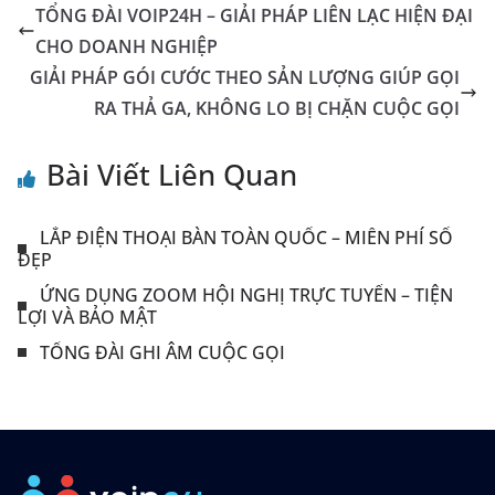
TỔNG ĐÀI VOIP24H – GIẢI PHÁP LIÊN LẠC HIỆN ĐẠI
CHO DOANH NGHIỆP
GIẢI PHÁP GÓI CƯỚC THEO SẢN LƯỢNG GIÚP GỌI
RA THẢ GA, KHÔNG LO BỊ CHẶN CUỘC GỌI
Bài Viết Liên Quan
LẮP ĐIỆN THOẠI BÀN TOÀN QUỐC – MIỄN PHÍ SỐ
ĐẸP
ỨNG DỤNG ZOOM HỘI NGHỊ TRỰC TUYẾN – TIỆN
LỢI VÀ BẢO MẬT
TỔNG ĐÀI GHI ÂM CUỘC GỌI