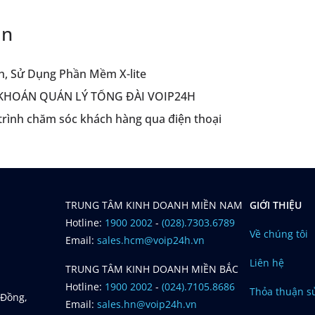
an
h, Sử Dụng Phần Mềm X-lite
KHOẢN QUẢN LÝ TỔNG ĐÀI VOIP24H
 trình chăm sóc khách hàng qua điện thoại
TRUNG TÂM KINH DOANH MIỀN NAM
GIỚI THIỆU
Hotline:
1900 2002
-
(028).7303.6789
Về chúng tôi
Email:
sales.hcm@voip24h.vn
Liên hệ
TRUNG TÂM KINH DOANH MIỀN BẮC
Hotline:
1900 2002
-
(024).7105.8686
Thỏa thuận s
 Đồng,
Email:
sales.hn@voip24h.vn