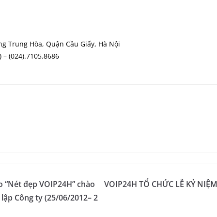
ng Trung Hòa, Quận Cầu Giấy, Hà Nội
) – (024).7105.8686
eo “Nét đẹp VOIP24H” chào
VOIP24H TỔ CHỨC LỄ KỶ NIỆ
ập Công ty (25/06/2012– 2