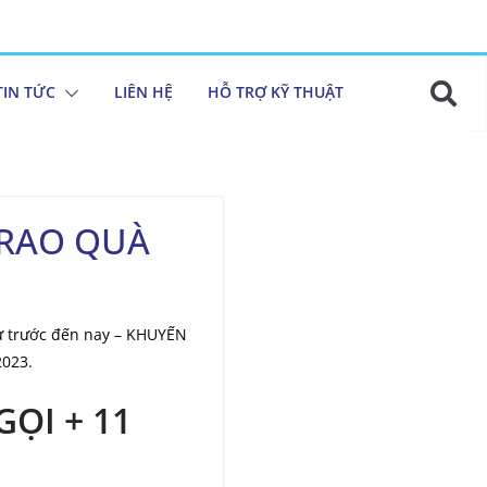
TIN TỨC
LIÊN HỆ
HỖ TRỢ KỸ THUẬT
TRAO QUÀ
ừ trước đến nay – KHUYẾN
2023.
ỌI + 11