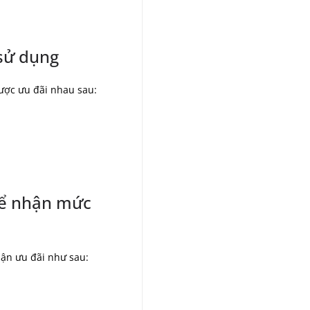
 sử dụng
ược ưu đãi nhau sau:
 để nhận mức
hận ưu đãi như sau: