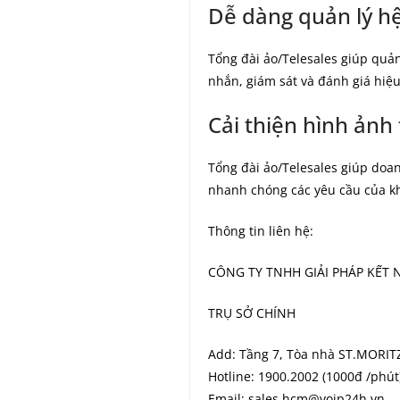
Dễ dàng quản lý hệ
Tổng đài ảo/Telesales giúp quản
nhắn, giám sát và đánh giá hiệ
Cải thiện hình ảnh
Tổng đài ảo/Telesales giúp doa
nhanh chóng các yêu cầu của k
Thông tin liên hệ:
CÔNG TY TNHH GIẢI PHÁP KẾT N
TRỤ SỞ CHÍNH
Add: Tầng 7, Tòa nhà ST.MORIT
Hotline: 1900.2002 (1000đ /phút
Email: sales.hcm@voip24h.vn