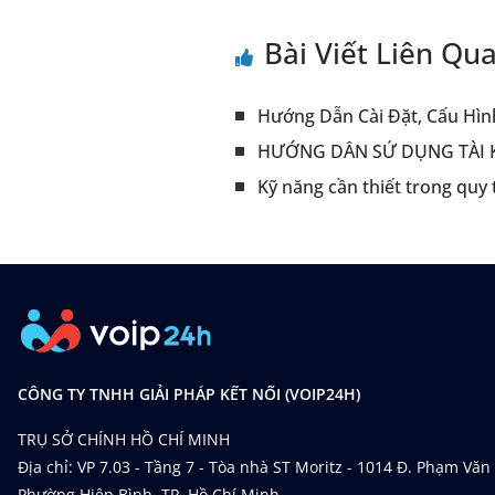
Bài Viết Liên Qu
Hướng Dẫn Cài Đặt, Cấu Hìn
HƯỚNG DẪN SỬ DỤNG TÀI 
Kỹ năng cần thiết trong quy
CÔNG TY TNHH GIẢI PHÁP KẾT NỐI (VOIP24H)
TRỤ SỞ CHÍNH HỒ CHÍ MINH
Địa chỉ: VP 7.03 - Tầng 7 - Tòa nhà ST Moritz - 1014 Đ. Phạm Văn
Phường Hiệp Bình, TP. Hồ Chí Minh