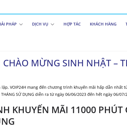
IẢI PHÁP
DỊCH VỤ
HỢP TÁC
KHÁCH HÀNG
] CHÀO MỪNG SINH NHẬT – 
 lập, VOIP24H mang đến chương trình khuyến mãi hấp dẫn nhất t
THÁNG SỬ DỤNG diễn ra từ ngày 06/06/2023 đến hết ngày 06/07/
H KHUYẾN MÃI 11000 PHÚT G
ỤNG