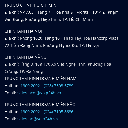
TRỤ SỞ CHÍNH HỒ CHÍ MINH
Địa chỉ: VP 7.03 - Tầng 7 - Tòa nhà ST Moritz - 1014 Đ. Phạm
Văn Đồng, Phường Hiệp Bình, TP. Hồ Chí Minh
CHI NHÁNH HÀ NỘI
Địa chỉ: Phòng 1020, Tầng 10 - Tháp Tây, Toà Hancorp Plaza,
72 Trần Đăng Ninh, Phường Nghĩa Đô, TP. Hà Nội
CHI NHÁNH ĐÀ NẴNG
Địa chỉ: Tầng 3, 168-170 Xô Viết Nghệ Tĩnh, Phường Hòa
Cường, TP. Đà Nẵng
TRUNG TÂM KINH DOANH MIỀN NAM
Hotline:
1900 2002
-
(028).7303.6789
Email:
sales.hcm@voip24h.vn
TRUNG TÂM KINH DOANH MIỀN BẮC
Hotline:
1900 2002
-
(024).7105.8686
Email:
sales.hn@voip24h.vn