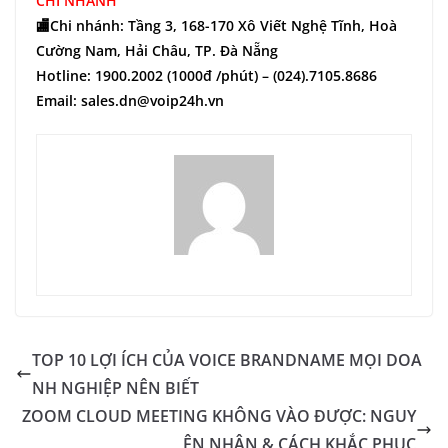
CHI NHÁNH
🏬Chi nhánh: Tầng 3, 168-170 Xô Viết Nghệ Tĩnh, Hoà
Cường Nam, Hải Châu, TP. Đà Nẵng
Hotline: 1900.2002 (1000đ /phút) – (024).7105.8686
Email: sales.dn@voip24h.vn
TOP 10 LỢI ÍCH CỦA VOICE BRANDNAME MỌI DOA
NH NGHIỆP NÊN BIẾT
ZOOM CLOUD MEETING KHÔNG VÀO ĐƯỢC: NGUY
ÊN NHÂN & CÁCH KHẮC PHỤC