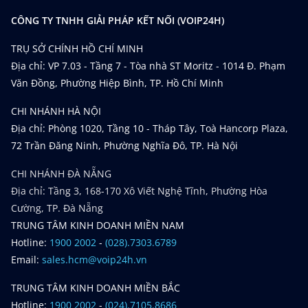
CÔNG TY TNHH GIẢI PHÁP KẾT NỐI (VOIP24H)
TRỤ SỞ CHÍNH HỒ CHÍ MINH
Địa chỉ: VP 7.03 - Tầng 7 - Tòa nhà ST Moritz - 1014 Đ. Phạm
Văn Đồng, Phường Hiệp Bình, TP. Hồ Chí Minh
CHI NHÁNH HÀ NỘI
Địa chỉ: Phòng 1020, Tầng 10 - Tháp Tây, Toà Hancorp Plaza,
72 Trần Đăng Ninh, Phường Nghĩa Đô, TP. Hà Nội
CHI NHÁNH ĐÀ NẴNG
Địa chỉ: Tầng 3, 168-170 Xô Viết Nghệ Tĩnh, Phường Hòa
Cường, TP. Đà Nẵng
TRUNG TÂM KINH DOANH MIỀN NAM
Hotline:
1900 2002
-
(028).7303.6789
Email:
sales.hcm@voip24h.vn
TRUNG TÂM KINH DOANH MIỀN BẮC
Hotline:
1900 2002
-
(024).7105.8686